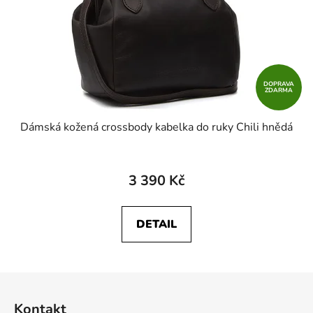
DOPRAVA
ZDARMA
Dámská kožená crossbody kabelka do ruky Chili hnědá
3 390 Kč
DETAIL
Z
á
Kontakt