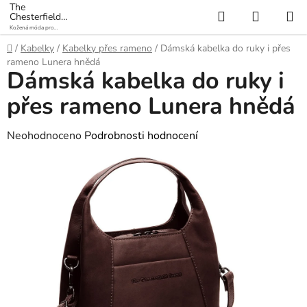
Přejít
The
Hledat
NÁKUP
Chesterfield
na
Brand
Kožená móda pro
KOŠÍK
obsah
každý den
Domů
/
Kabelky
/
Kabelky přes rameno
/
Dámská kabelka do ruky i přes
rameno Lunera hnědá
Dámská kabelka do ruky i
přes rameno Lunera hnědá
Průměrné
Neohodnoceno
Podrobnosti hodnocení
hodnocení
produktu
je
0,0
z
5
hvězdiček.