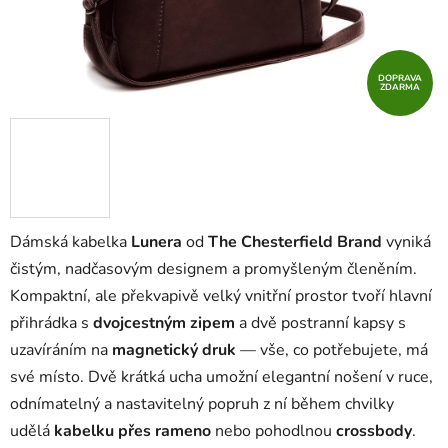
DOPRAVA
ZDARMA
Dámská kabelka
Lunera
od
The Chesterfield Brand
vyniká
čistým, nadčasovým designem a promyšleným členěním.
Kompaktní, ale překvapivě velký vnitřní prostor tvoří hlavní
přihrádka s
dvojcestným zipem
a dvě postranní kapsy s
uzavíráním na
magnetický druk
— vše, co potřebujete, má
své místo. Dvě krátká ucha umožní elegantní nošení v ruce,
odnímatelný a nastavitelný popruh z ní během chvilky
udělá
kabelku přes rameno
nebo pohodlnou
crossbody
.