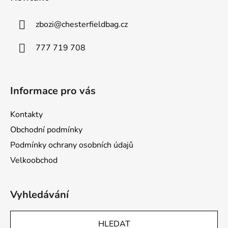
p
a
zbozi
@
chesterfieldbag.cz
t
í
777 719 708
Informace pro vás
Kontakty
Obchodní podmínky
Podmínky ochrany osobních údajů
Velkoobchod
Vyhledávání
HLEDAT