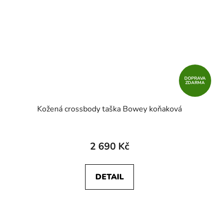
DOPRAVA
ZDARMA
Kožená crossbody taška Bowey koňaková
2 690 Kč
DETAIL