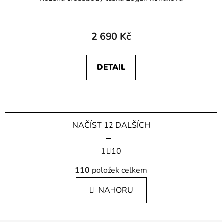
2 690 Kč
DETAIL
NAČÍST 12 DALŠÍCH
S
1
t
10
r
O
á
110
položek celkem
v
n
l
k
NAHORU
á
o
d
v
a
á