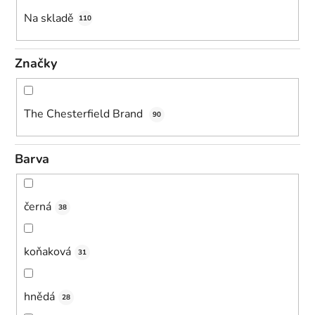
k
Na skladě
110
t
ů
Značky
The Chesterfield Brand
90
Barva
černá
38
koňaková
31
hnědá
28