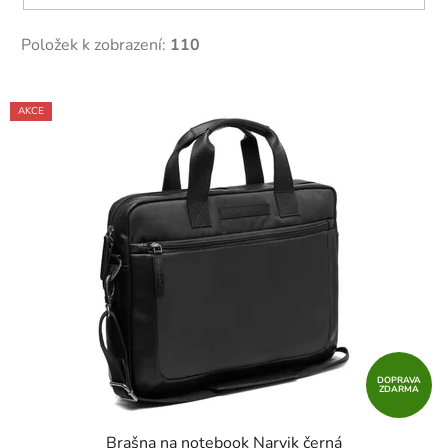
Položek k zobrazení:
110
V
AKCE
ý
p
i
s
p
r
o
d
u
k
t
DOPRAVA
ZDARMA
ů
Brašna na notebook Narvik černá