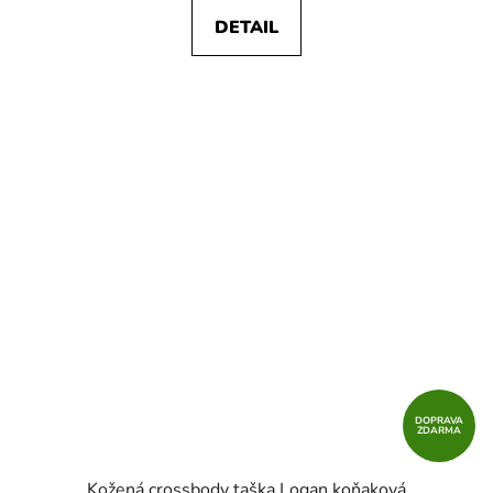
DETAIL
DOPRAVA
ZDARMA
Kožená crossbody taška Logan koňaková