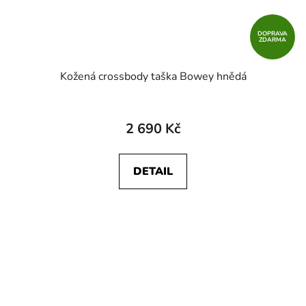
DOPRAVA
ZDARMA
Kožená crossbody taška Bowey hnědá
2 690 Kč
DETAIL