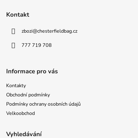
Z
c
n
á
í
í
Kontakt
p
p
r
a
v
zbozi
@
chesterfieldbag.cz
t
k
í
y
777 719 708
v
ý
p
Informace pro vás
i
s
u
Kontakty
Obchodní podmínky
Podmínky ochrany osobních údajů
Velkoobchod
Vyhledávání