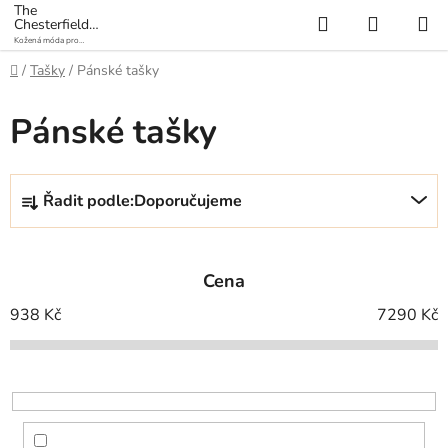
Přejít
The
Hledat
NÁKUP
Chesterfield
na
Brand
Kožená móda pro
KOŠÍK
obsah
každý den
Domů
/
Tašky
/
Pánské tašky
Pánské tašky
Ř
Řadit podle:
Doporučujeme
a
z
e
Cena
n
í
938
Kč
7290
Kč
p
r
o
d
u