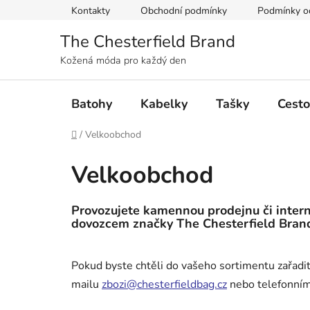
Přejít
Kontakty
Obchodní podmínky
Podmínky oc
na
obsah
The Chesterfield Brand
Kožená móda pro každý den
Batohy
Kabelky
Tašky
Cesto
Domů
/
Velkoobchod
Velkoobchod
Provozujete kamennou prodejnu či intern
dovozcem značky
The Chesterfield Bran
Pokud byste chtěli do vašeho sortimentu zařadit 
mailu
zbozi@chesterfieldbag.cz
nebo telefonním