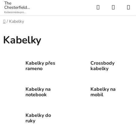
Přejít
The
Hledat
NÁKUP
Chesterfield
na
Brand
Kožená móda pro
KOŠÍK
obsah
každý den
Domů
/
Kabelky
Kabelky
Kabelky přes
Crossbody
rameno
kabelky
Kabelky na
Kabelky na
notebook
mobil
Kabelky do
ruky