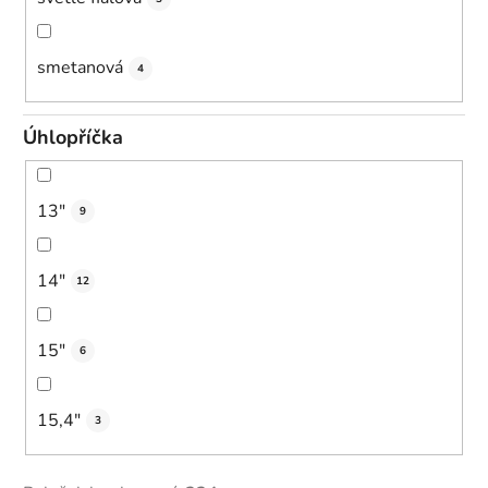
smetanová
4
Úhlopříčka
13"
9
14"
12
15"
6
15,4"
3