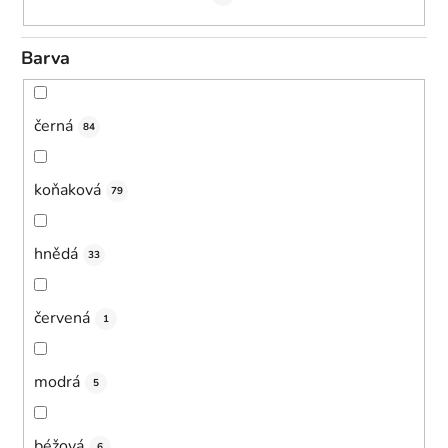
Barva
černá
84
koňaková
79
hnědá
33
červená
1
modrá
5
béžová
6