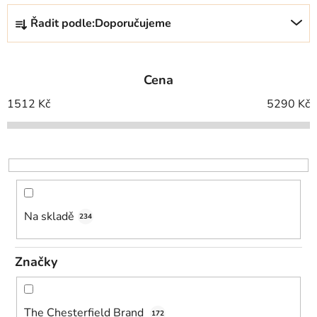
Ř
Řadit podle:
Doporučujeme
a
z
e
Cena
n
í
1512
Kč
5290
Kč
p
r
o
d
u
k
Na skladě
234
t
ů
Značky
The Chesterfield Brand
172