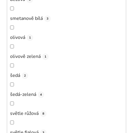
smetanově bílá
3
olivová
1
olivově zelená
1
šedá
2
šedá-zelená
4
světle růžová
8
světle fialová
3