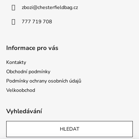
r
a
v
zbozi
@
chesterfieldbag.cz
t
k
í
y
777 719 708
v
ý
p
Informace pro vás
i
s
u
Kontakty
Obchodní podmínky
Podmínky ochrany osobních údajů
Velkoobchod
Vyhledávání
HLEDAT