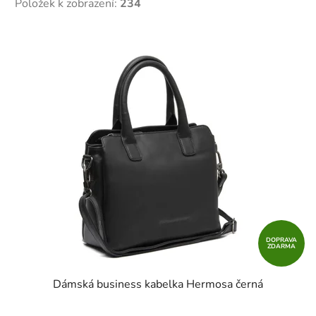
Položek k zobrazení:
234
V
ý
p
i
s
p
r
o
d
u
k
t
DOPRAVA
ZDARMA
ů
Dámská business kabelka Hermosa černá