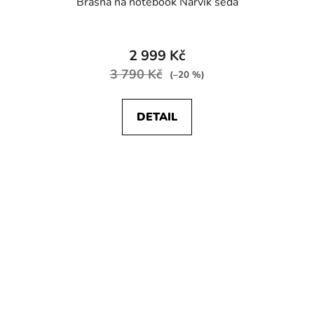
Brašna na notebook Narvik šedá
2 999 Kč
3 790 Kč
(–20 %)
DETAIL