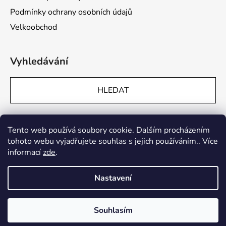
Podmínky ochrany osobních údajů
Velkoobchod
Vyhledávání
HLEDAT
Přijímáme online platby
Tento web používá soubory cookie. Dalším procházením
tohoto webu vyjadřujete souhlas s jejich používáním.. Více
informací
zde
.
Nastavení
Vytvořil Shoptet
Souhlasím
Copyright 2026
The Chesterfield Brand
. Všechna práva
vyhrazena.