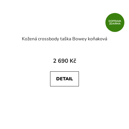
DOPRAVA
ZDARMA
Kožená crossbody taška Bowey koňaková
2 690 Kč
DETAIL