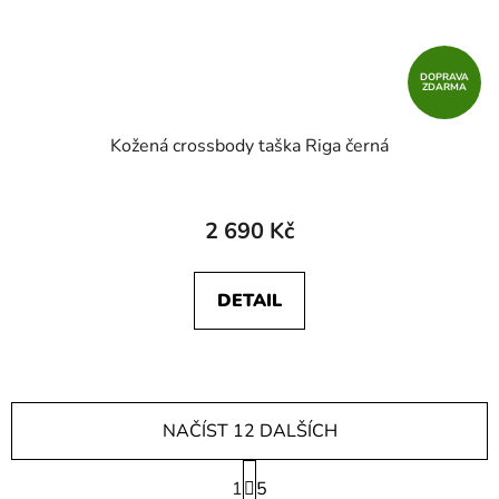
DOPRAVA
ZDARMA
Kožená crossbody taška Riga černá
2 690 Kč
DETAIL
NAČÍST 12 DALŠÍCH
S
1
t
5