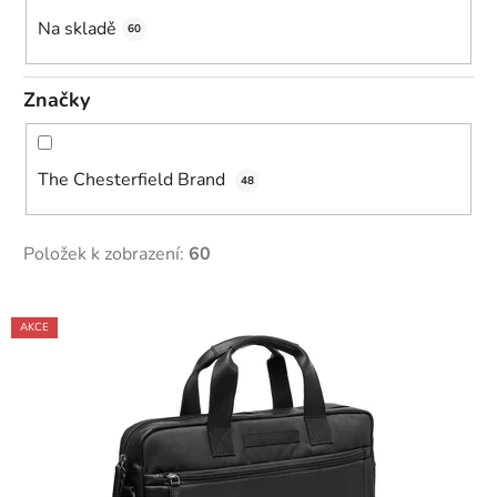
k
Na skladě
60
t
ů
Značky
The Chesterfield Brand
48
Položek k zobrazení:
60
V
AKCE
ý
p
i
s
p
r