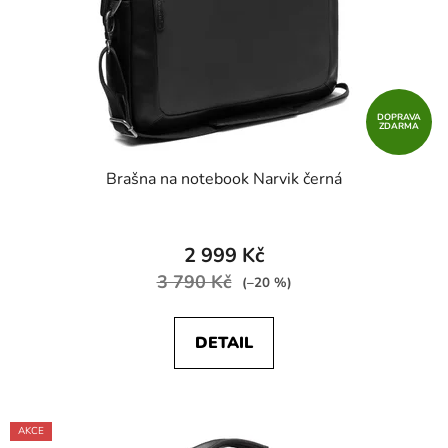
o
d
u
k
t
DOPRAVA
ZDARMA
ů
Brašna na notebook Narvik černá
2 999 Kč
3 790 Kč
(–20 %)
DETAIL
AKCE