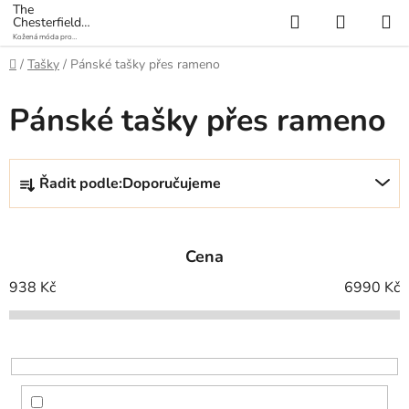
Přejít
The
Hledat
NÁKUP
Chesterfield
na
Brand
Kožená móda pro
KOŠÍK
obsah
každý den
Domů
/
Tašky
/
Pánské tašky přes rameno
Pánské tašky přes rameno
Ř
Řadit podle:
Doporučujeme
a
z
e
Cena
n
í
938
Kč
6990
Kč
p
r
o
d
u