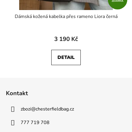
ZDARMA
Dámská kožená kabelka přes rameno Liora černá
3 190 Kč
DETAIL
Z
á
Kontakt
p
a
zbozi
@
chesterfieldbag.cz
t
í
777 719 708