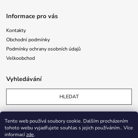
Informace pro vás
Kontakty
Obchodní podmínky
Podmínky ochrany osobních údajů
Velkoobchod
Vyhledávání
HLEDAT
Přijímáme online platby
Tento web používá soubory cookie. Dalším procházením
tohoto webu vyjadřujete souhlas s jejich používáním.. Více
informací
zde
.