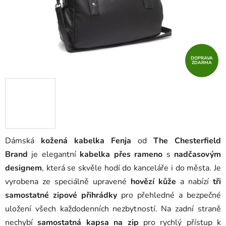
DOPRAVA
ZDARMA
Dámská
kožená kabelka Fenja
od
The Chesterfield
Brand
je elegantní
kabelka přes rameno
s
nadčasovým
designem
, která se skvěle hodí do kanceláře i do města. Je
vyrobena ze speciálně upravené
hovězí kůže
a nabízí
tři
samostatné zipové přihrádky
pro přehledné a bezpečné
uložení všech každodenních nezbytností. Na zadní straně
nechybí
samostatná kapsa na zip
pro rychlý přístup k