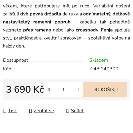
věcem, které potřebujete mít po ruce. Variabilní nošení
zajišťují
dvě pevná držadla
do ruky a
odnímatelný, délkově
nastavitelný ramenní popruh
– kabelku tak pohodlně
vezmete
přes rameno
nebo jako
crossbody
.
Fenja
spojuje
styl, praktičnost a kvalitní zpracování – spolehlivá volba na
každý den.
Dostupnost
Skladem
Kód:
C48.140300
3 690 Kč
DO KOŠÍKU
Měrná cena:
Tisk
Zeptat se
Sdílet