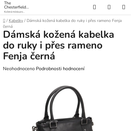
Přejít
The
Hledat
NÁKUP
Chesterfield
na
Brand
Kožená móda pro
KOŠÍK
obsah
každý den
Domů
/
Kabelky
/
Dámská kožená kabelka do ruky i přes rameno Fenja
černá
Dámská kožená kabelka
do ruky i přes rameno
Fenja černá
Průměrné
Neohodnoceno
Podrobnosti hodnocení
hodnocení
produktu
je
0,0
z
5
hvězdiček.