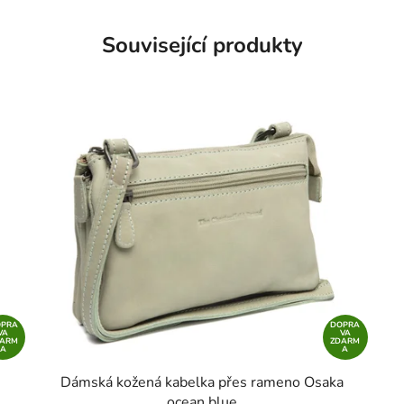
Související produkty
OPRA
DOPRA
VA
VA
DARM
ZDARM
A
A
Dámská kožená kabelka přes rameno Osaka
ocean blue