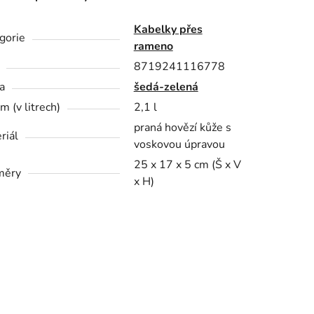
Kabelky přes
gorie
rameno
8719241116778
a
šedá-zelená
m (v litrech)
2,1 l
praná hovězí kůže s
riál
voskovou úpravou
25 x 17 x 5 cm (Š x V
měry
x H)