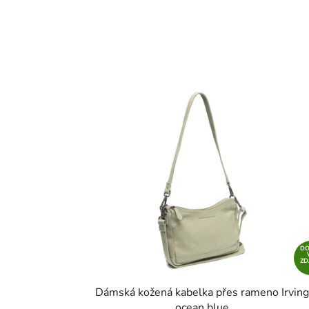
D
Z
Dámská kožená kabelka přes rameno Irving
ocean blue