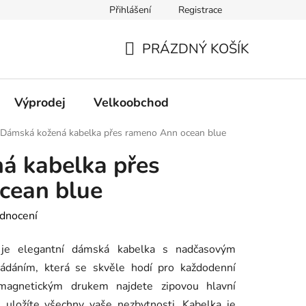
Přihlášení
Registrace
PRÁZDNÝ KOŠÍK
NÁKUPNÍ
KOŠÍK
Výprodej
Velkoobchod
Dámská kožená kabelka přes rameno Ann ocean blue
á kabelka přes
cean blue
dnocení
e elegantní dámská kabelka s nadčasovým
ádáním, která se skvěle hodí pro každodenní
magnetickým drukem najdete zipovou hlavní
 uložíte všechny vaše nezbytnosti. Kabelka je