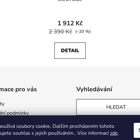
1 912 Kč
2 390 Kč
(–20 %)
DETAIL
mace pro vás
Vyhledávání
ty
HLEDAT
ní podmínky
ky ochrany osobních údajů
oužívá soubory cookie. Dalším procházením tohoto
obchod
jete souhlas s jejich používáním.. Více informací
zde
.