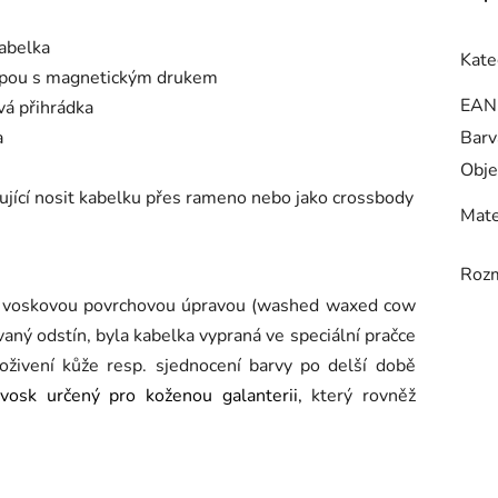
abelka
Kate
klopou s magnetickým drukem
EAN
vá přihrádka
a
Barv
Obje
jící nosit kabelku přes rameno nebo jako crossbody
Mate
Roz
 s voskovou povrchovou úpravou (washed waxed cow
aný odstín, byla kabelka vypraná ve speciální pračce
živení kůže resp. sjednocení barvy po delší době
a
vosk určený pro koženou galanterii,
který rovněž