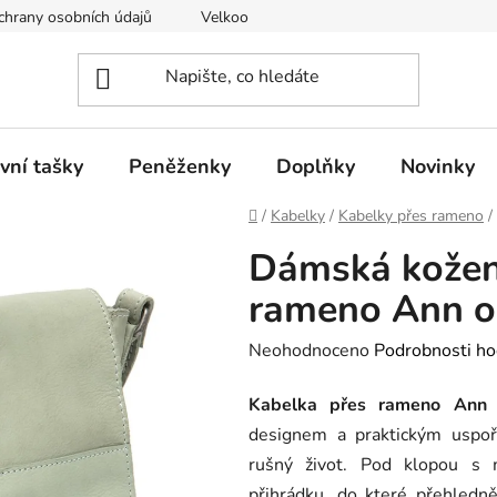
hrany osobních údajů
Velkoobchod
vní tašky
Peněženky
Doplňky
Novinky
Domů
/
Kabelky
/
Kabelky přes rameno
/
Dámská kožen
rameno Ann o
Průměrné
Neohodnoceno
Podrobnosti ho
hodnocení
Kabelka přes rameno Ann
j
produktu
designem a praktickým uspoř
je
rušný život. Pod klopou s 
0,0
přihrádku, do které přehledně