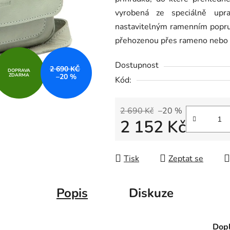
z
vyrobená ze speciálně upr
5
nastavitelným ramenním popru
hvězdiček.
přehozenou přes rameno nebo 
Dostupnost
2 690 KČ
DOPRAVA
ZDARMA
–20 %
Kód:
2 690 Kč
–20 %
2 152 Kč
Měrná cena:
Tisk
Zeptat se
Popis
Diskuze
Dopl