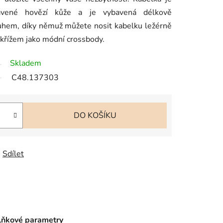
avené hovězí kůže a je vybavená délkově
hem, díky němuž můžete nosit kabelku ležérně
křížem jako módní crossbody.
Skladem
C48.137303
DO KOŠÍKU
Sdílet
ňkové parametry