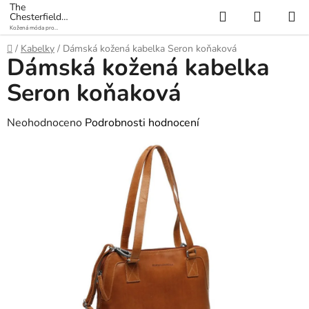
Přejít
The
Hledat
NÁKUP
Chesterfield
na
Brand
Kožená móda pro
KOŠÍK
obsah
každý den
Domů
/
Kabelky
/
Dámská kožená kabelka Seron koňaková
Dámská kožená kabelka
Seron koňaková
Průměrné
Neohodnoceno
Podrobnosti hodnocení
hodnocení
produktu
je
0,0
z
5
hvězdiček.