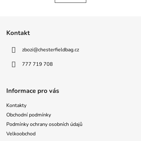
Z
á
Kontakt
p
a
zbozi
@
chesterfieldbag.cz
t
í
777 719 708
Informace pro vás
Kontakty
Obchodní podmínky
Podmínky ochrany osobních údajů
Velkoobchod