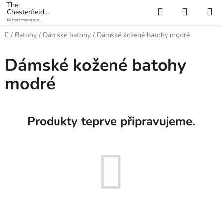
Přejít
The
Hledat
NÁKUP
Chesterfield
na
Brand
Kožená móda pro
KOŠÍK
obsah
každý den
Domů
/
Batohy
/
Dámské batohy
/
Dámské kožené batohy modré
Dámské kožené batohy
modré
Produkty teprve připravujeme.