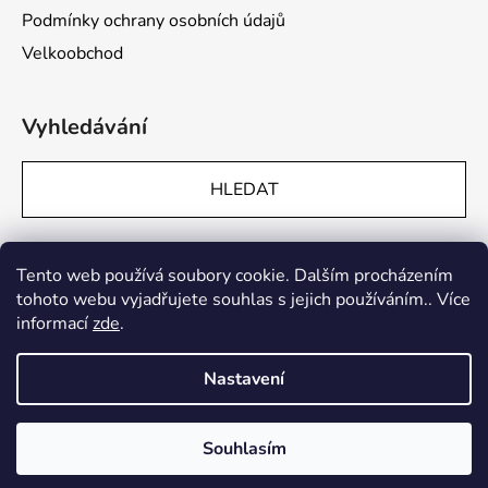
Podmínky ochrany osobních údajů
Velkoobchod
Vyhledávání
HLEDAT
Přijímáme online platby
Tento web používá soubory cookie. Dalším procházením
tohoto webu vyjadřujete souhlas s jejich používáním.. Více
informací
zde
.
Nastavení
Vytvořil Shoptet
Souhlasím
Copyright 2026
The Chesterfield Brand
. Všechna práva
vyhrazena.