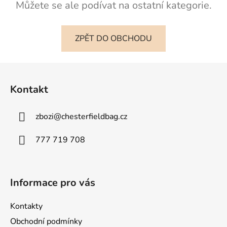
Můžete se ale podívat na ostatní kategorie.
ZPĚT DO OBCHODU
Z
á
Kontakt
p
a
zbozi
@
chesterfieldbag.cz
t
í
777 719 708
Informace pro vás
Kontakty
Obchodní podmínky