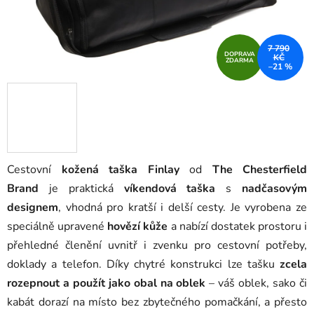
7 790
DOPRAVA
KČ
ZDARMA
–21 %
Cestovní
kožená taška Finlay
od
The Chesterfield
Brand
je praktická
víkendová taška
s
nadčasovým
designem
, vhodná pro kratší i delší cesty. Je vyrobena ze
speciálně upravené
hovězí kůže
a nabízí dostatek prostoru i
přehledné členění uvnitř i zvenku pro cestovní potřeby,
doklady a telefon. Díky chytré konstrukci lze tašku
zcela
rozepnout a použít jako obal na oblek
– váš oblek, sako či
kabát dorazí na místo bez zbytečného pomačkání, a přesto