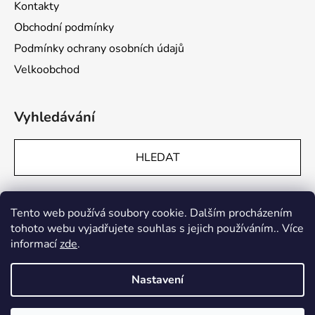
Kontakty
Obchodní podmínky
Podmínky ochrany osobních údajů
Velkoobchod
Vyhledávání
HLEDAT
Přijímáme online platby
Tento web používá soubory cookie. Dalším procházením
tohoto webu vyjadřujete souhlas s jejich používáním.. Více
informací
zde
.
Nastavení
Vytvořil Shoptet