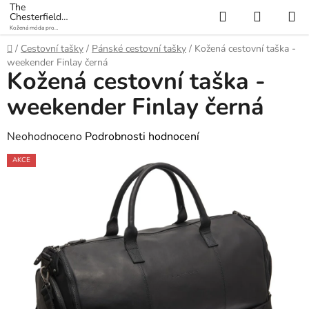
Přejít
The
Hledat
NÁKUP
Chesterfield
na
Brand
Kožená móda pro
KOŠÍK
obsah
každý den
Domů
/
Cestovní tašky
/
Pánské cestovní tašky
/
Kožená cestovní taška -
weekender Finlay černá
Kožená cestovní taška -
weekender Finlay černá
Průměrné
Neohodnoceno
Podrobnosti hodnocení
hodnocení
AKCE
produktu
je
0,0
z
5
hvězdiček.