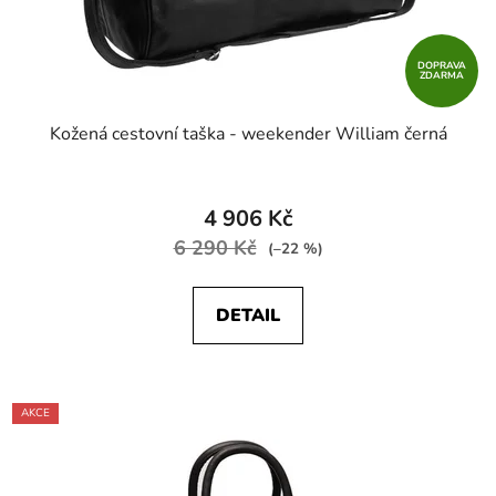
DOPRAVA
ZDARMA
Kožená cestovní taška - weekender William černá
4 906 Kč
6 290 Kč
(–22 %)
DETAIL
AKCE