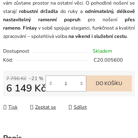
vám zůstane prostor na ostatní věci. O pohodlné nošení se
starají
robustní držadla
do ruky a
odnímatelný, délkově
nastavitelný ramenní popruh
pro nošení
přes
rameno
.
Finlay
v sobě spojuje eleganci, funkčnost a kvalitní
zpracování – spolehlivá volba
na víkend i služební cestu
.
Dostupnost
Skladem
Kód:
C20.005600
7 790 Kč
–21 %
DO KOŠÍKU
6 149 Kč
Měrná cena:
Tisk
Zeptat se
Sdílet