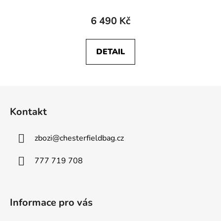
6 490 Kč
DETAIL
Z
á
Kontakt
p
a
zbozi
@
chesterfieldbag.cz
t
í
777 719 708
Informace pro vás