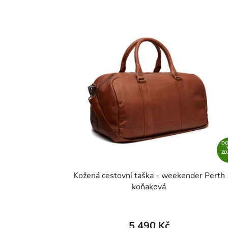
D
Z
Kožená cestovní taška - weekender Perth
koňaková
5 490 Kč