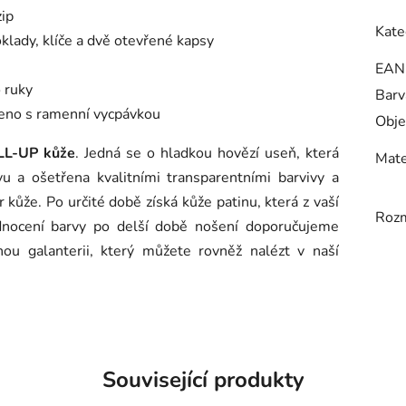
zip
Kate
oklady, klíče a dvě otevřené kapsy
EAN
 ruky
Barv
meno s ramenní vycpávkou
Obje
ULL-UP kůže
. Jedná se o hladkou hovězí useň, která
Mate
u a ošetřena kvalitními transparentními barvivy a
 kůže. Po určité době získá kůže patinu, která z vaší
Roz
jednocení barvy po delší době nošení doporučujeme
ou galanterii, který můžete rovněž nalézt v naší
Související produkty