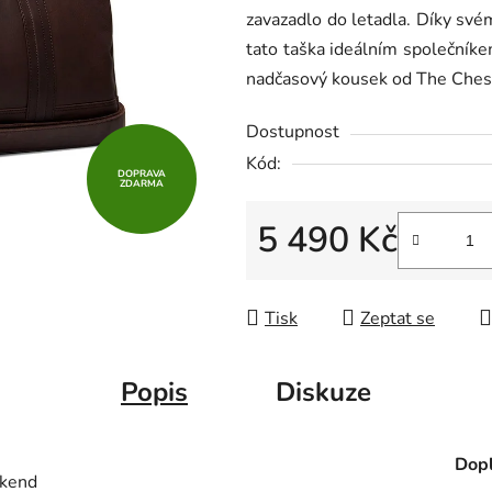
zavazadlo do letadla. Díky sv
z
tato taška ideálním společníke
5
nadčasový kousek od The Cheste
hvězdiček.
Dostupnost
Kód:
DOPRAVA
ZDARMA
5 490 Kč
Měrná cena:
Tisk
Zeptat se
Popis
Diskuze
Dopl
íkend