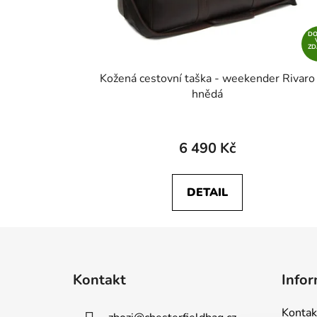
D
Z
Kožená cestovní taška - weekender Rivaro
hnědá
6 490 Kč
DETAIL
Z
á
Kontakt
Infor
p
a
Kontak