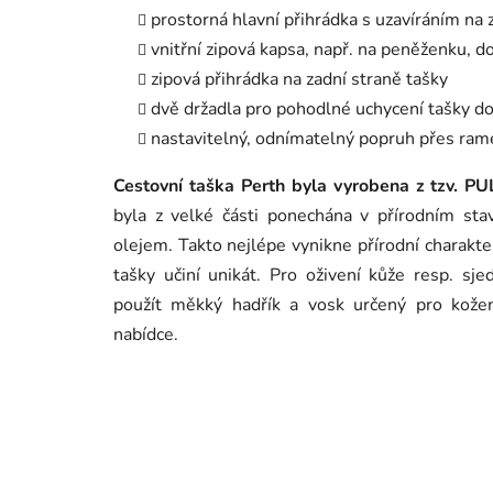
prostorná hlavní přihrádka s uzavíráním na 
vnitřní zipová kapsa, např. na peněženku, d
zipová přihrádka na zadní straně tašky
dvě držadla pro pohodlné uchycení tašky do
nastavitelný, odnímatelný popruh přes ra
Cestovní taška Perth byla vyrobena z tzv. P
byla z velké části ponechána v přírodním stav
olejem. Takto nejlépe vynikne přírodní charakter
tašky učiní unikát. Pro oživení kůže resp. s
použít měkký hadřík a vosk určený pro kožen
nabídce.