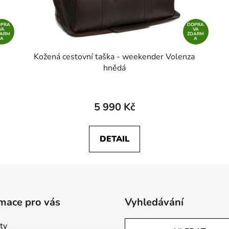
OPRA
DOPRA
VA
VA
DARM
ZDARM
A
A
Kožená cestovní taška - weekender Volenza
hnědá
5 990 Kč
DETAIL
mace pro vás
Vyhledávání
ty