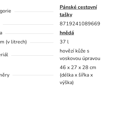
Pánské cestovní
gorie
tašky
8719241089669
a
hnědá
m (v litrech)
37 l
hovězí kůže s
riál
voskovou úpravou
46 x 27 x 28 cm
měry
(délka x šířka x
výška)