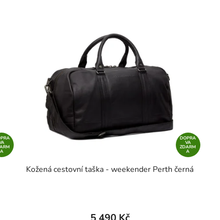
OPRA
DOPRA
VA
VA
DARM
ZDARM
A
A
Kožená cestovní taška - weekender Perth černá
5 490 Kč