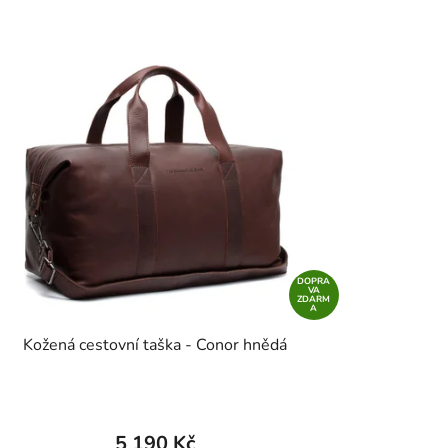
DOPRA
VA
ZDARM
A
Kožená cestovní taška - Conor hnědá
5 190 Kč