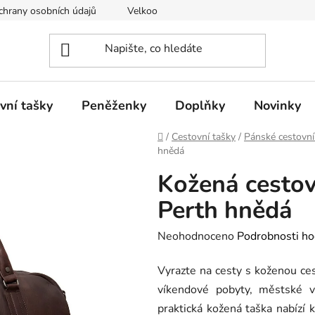
hrany osobních údajů
Velkoobchod
vní tašky
Peněženky
Doplňky
Novinky
Domů
/
Cestovní tašky
/
Pánské cestovní
hnědá
Kožená cestov
Perth hnědá
Průměrné
Neohodnoceno
Podrobnosti ho
hodnocení
Vyrazte na cesty s koženou ces
produktu
víkendové pobyty, městské vý
je
praktická kožená taška nabízí 
0,0