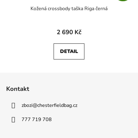
Kožená crossbody taška Riga černá
2 690 Kč
DETAIL
Z
á
Kontakt
p
a
zbozi
@
chesterfieldbag.cz
t
í
777 719 708