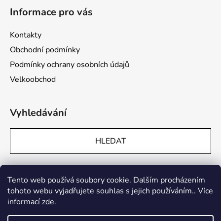
Informace pro vás
Kontakty
Obchodní podmínky
Podmínky ochrany osobních údajů
Velkoobchod
Vyhledávání
HLEDAT
Přijímáme online platby
Tento web používá soubory cookie. Dalším procházením
tohoto webu vyjadřujete souhlas s jejich používáním.. Více
informací
zde
.