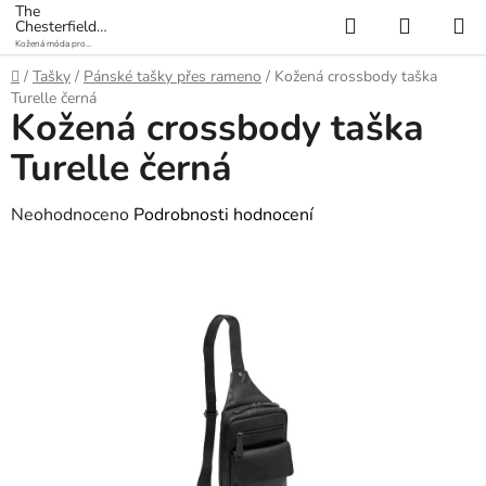
Přejít
The
Hledat
NÁKUP
Chesterfield
na
Brand
Kožená móda pro
KOŠÍK
obsah
každý den
Domů
/
Tašky
/
Pánské tašky přes rameno
/
Kožená crossbody taška
Turelle černá
Kožená crossbody taška
Turelle černá
Průměrné
Neohodnoceno
Podrobnosti hodnocení
hodnocení
produktu
je
0,0
z
5
hvězdiček.