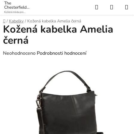
Přejít
The
Hledat
NÁKUP
Chesterfield
na
Brand
Kožená móda pro
KOŠÍK
obsah
každý den
Domů
/
Kabelky
/
Kožená kabelka Amelia černá
Kožená kabelka Amelia
černá
Průměrné
Neohodnoceno
Podrobnosti hodnocení
hodnocení
produktu
je
0,0
z
5
hvězdiček.