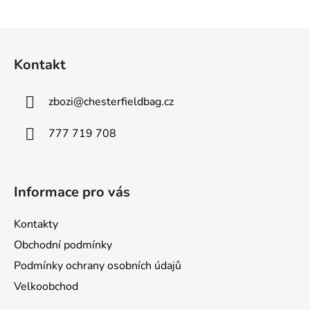
Z
á
Kontakt
p
a
zbozi
@
chesterfieldbag.cz
t
í
777 719 708
Informace pro vás
Kontakty
Obchodní podmínky
Podmínky ochrany osobních údajů
Velkoobchod