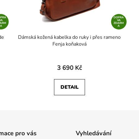
OPRA
DOPRA
VA
VA
DARM
ZDARM
A
A
de
Dámská kožená kabelka do ruky i přes rameno
Fenja koňaková
3 690 Kč
DETAIL
mace pro vás
Vyhledávání