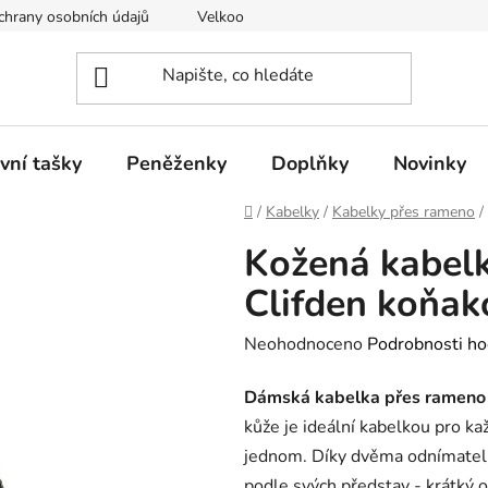
hrany osobních údajů
Velkoobchod
vní tašky
Peněženky
Doplňky
Novinky
Domů
/
Kabelky
/
Kabelky přes rameno
/
Kožená kabel
Clifden koňak
Průměrné
Neohodnoceno
Podrobnosti ho
hodnocení
Dámská kabelka přes rameno 
produktu
kůže je ideální kabelkou pro ka
je
jednom. Díky dvěma odnímatel
0,0
podle svých představ - krátký 