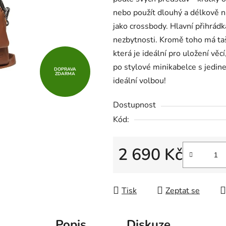
z
nebo použít dlouhý a délkově n
5
jako crossbody. Hlavní přihrád
hvězdiček.
nezbytnosti. Kromě toho má taš
která je ideální pro uložení věc
po stylové minikabelce s jedine
DOPRAVA
ZDARMA
ideální volbou!
Dostupnost
Kód:
2 690 Kč
Měrná cena:
Tisk
Zeptat se
Popis
Diskuze