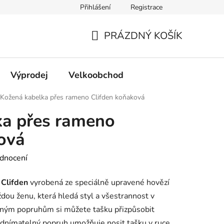
Přihlášení
Registrace
PRÁZDNÝ KOŠÍK
NÁKUPNÍ
KOŠÍK
Výprodej
Velkoobchod
Kožená kabelka přes rameno Clifden koňaková
ka přes rameno
ová
dnocení
Clifden
vyrobená ze speciálně upravené hovězí
ždou ženu, která hledá styl a všestrannost v
ným popruhům si můžete tašku přizpůsobit
odnímatelný popruh umožňuje nosit tašku v ruce,