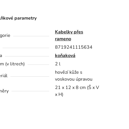
ňkové parametry
Kabelky přes
gorie
rameno
8719241115634
a
koňaková
m (v litrech)
2 l
hovězí kůže s
riál
voskovou úpravou
21 x 12 x 8 cm (Š x V
měry
x H)