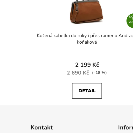
D
Z
Kožená kabelka do ruky i přes rameno Andra
koňaková
2 199 Kč
2 690 Kč
(–18 %)
DETAIL
Z
á
Kontakt
Infor
p