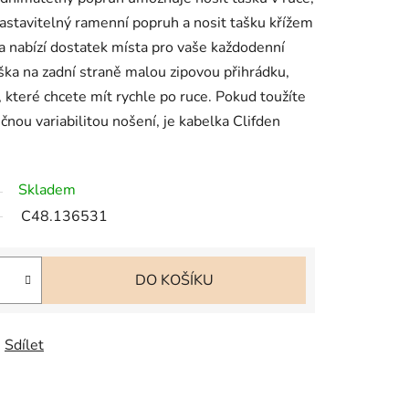
astavitelný ramenní popruh a nosit tašku křížem
ka nabízí dostatek místa pro vaše každodenní
ka na zadní straně malou zipovou přihrádku,
í, které chcete mít rychle po ruce. Pokud toužíte
čnou variabilitou nošení, je kabelka Clifden
Skladem
C48.136531
DO KOŠÍKU
Sdílet