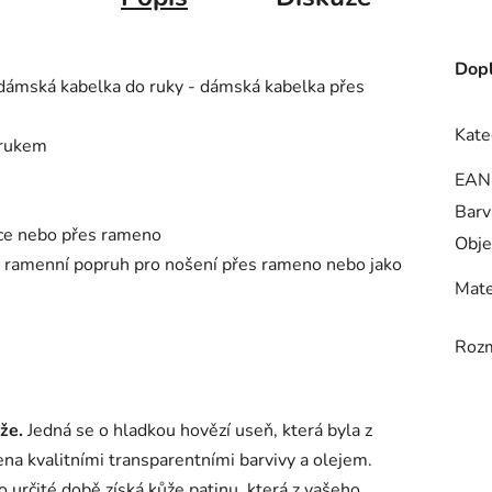
Dopl
dámská kabelka do ruky - dámská kabelka přes
Kate
drukem
EAN
Barv
uce nebo přes rameno
Obje
ý ramenní popruh pro nošení přes rameno nebo jako
Mate
Roz
že.
Jedná se o hladkou hovězí useň, která byla z
ena kvalitními transparentními barvivy a olejem.
o určité době získá kůže patinu, která z vašeho