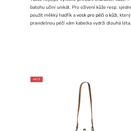
batohu učiní unikát. Pro oživení kůže resp. sje
použít měkký hadřík a
vosk pro péči o kůži
, kter
pravidelnou péčí vám kabelka vydrží dlouhá léta
AKCE