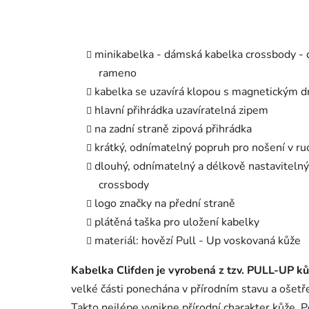
minikabelka - dámská kabelka crossbody - 
rameno
kabelka se uzavírá klopou s magnetickým 
hlavní přihrádka uzavíratelná zipem
na zadní straně zipová přihrádka
krátký, odnímatelný popruh pro nošení v r
dlouhý, odnímatelný a délkově nastaviteln
crossbody
logo značky na přední straně
plátěná taška pro uložení kabelky
materiál: hovězí Pull - Up voskovaná kůže
Kabelka Clifden je vyrobená z tzv. PULL-UP ků
velké části ponechána v přírodním stavu a ošetř
Takto nejlépe vynikne přírodní charakter kůže. P