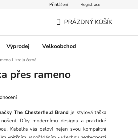
Přihlášení
Registrace
PRÁZDNÝ KOŠÍK
NÁKUPNÍ
KOŠÍK
Výprodej
Velkoobchod
ameno Lizzola černá
ka přes rameno
dnocení
načky The Chesterfield Brand
je stylová taška
nošení. Díky modernímu designu a praktické
lbou. Kabelka vás osloví nejen svou kompaktní
eným vnitřním uspořádáním - všechny nezbytnosti