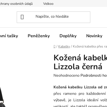
hrany osobních údajů
Velkoobchod
vní tašky
Peněženky
Doplňky
Novinky
Domů
/
Kabelky
/
Kožená kabelka přes r
Kožená kabel
Lizzola černá
Průměrné
Neohodnoceno
Podrobnosti ho
hodnocení
Kožená
kabelku Lizzola od z
produktu
přes rameno pro každodenní 
je
výbavě, je Lizzola ideální vo
0,0
velikostí, ale taktéž promyšl