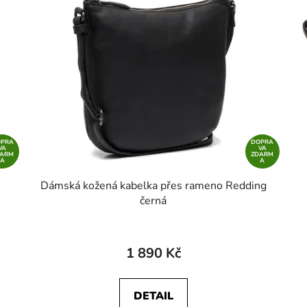
OPRA
DOPRA
VA
VA
DARM
ZDARM
A
A
Dámská kožená kabelka přes rameno Redding
černá
1 890 Kč
DETAIL