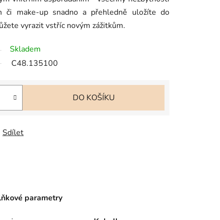
fon či make-up snadno a přehledně uložíte do
žete vyrazit vstříc novým zážitkům.
Skladem
C48.135100
DO KOŠÍKU
Sdílet
ňkové parametry