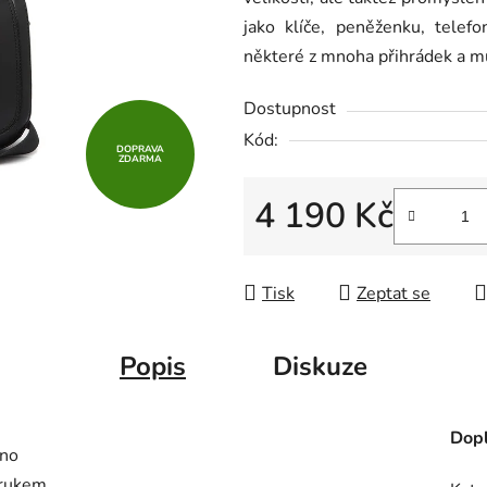
z
jako klíče, peněženku, tele
5
některé z mnoha přihrádek a mů
hvězdiček.
Dostupnost
Kód:
DOPRAVA
ZDARMA
4 190 Kč
Měrná cena:
Tisk
Zeptat se
Popis
Diskuze
Dopl
eno
drukem