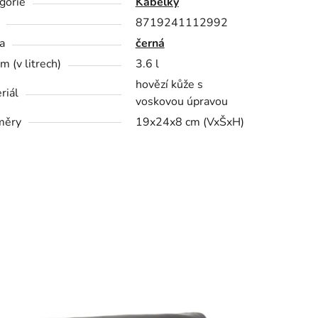
gorie
Kabelky
8719241112992
a
černá
m (v litrech)
3.6 l
hovězí kůže s
riál
voskovou úpravou
měry
19x24x8 cm (VxŠxH)