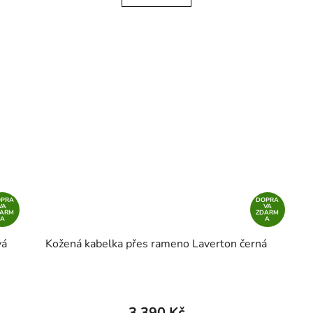
OPRA
DOPRA
VA
VA
DARM
ZDARM
A
A
vá
Kožená kabelka přes rameno Laverton černá
3 390 Kč