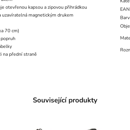
Kate
uje otevřenou kapsou a zipovou přihrádkou
EAN
sa uzavíratelná magnetickým drukem
Barv
Obje
ka 70 cm)
Mate
 popruh
abelky
Roz
i na přední straně
Související produkty