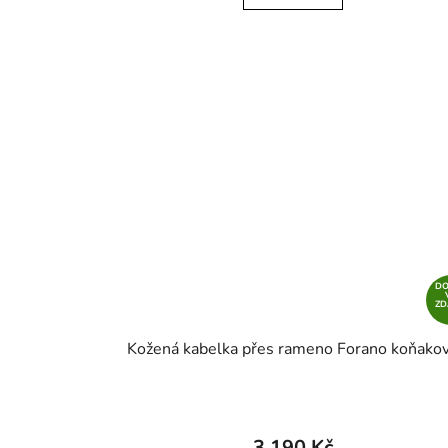
D
Z
Kožená kabelka přes rameno Forano koňako
3 190 Kč