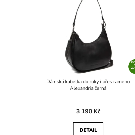
D
Z
Dámská kabelka do ruky i přes rameno
Alexandria černá
3 190 Kč
DETAIL