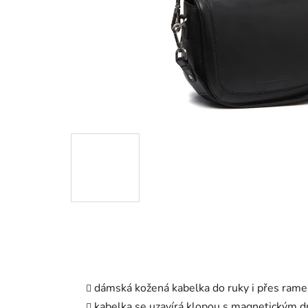
dámská kožená kabelka do ruky i přes ram
kabelka se uzavírá klopou s magnetickým 