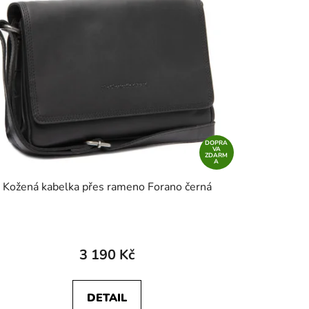
DOPRA
VA
ZDARM
A
Kožená kabelka přes rameno Forano černá
3 190 Kč
DETAIL