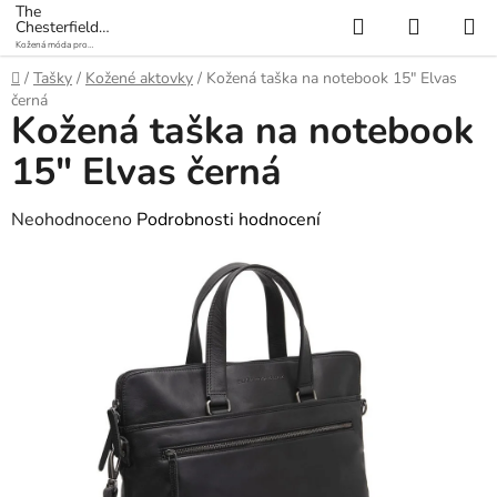
Přejít
The
Hledat
NÁKUP
Chesterfield
na
Brand
Kožená móda pro
KOŠÍK
obsah
každý den
Domů
/
Tašky
/
Kožené aktovky
/
Kožená taška na notebook 15" Elvas
černá
Kožená taška na notebook
15" Elvas černá
Průměrné
Neohodnoceno
Podrobnosti hodnocení
hodnocení
produktu
je
0,0
z
5
hvězdiček.