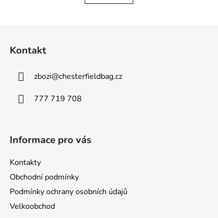
Z
á
Kontakt
p
a
zbozi
@
chesterfieldbag.cz
t
í
777 719 708
Informace pro vás
Kontakty
Obchodní podmínky
Podmínky ochrany osobních údajů
Velkoobchod