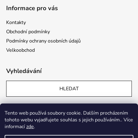
Informace pro vás
Kontakty
Obchodní podmínky
Podmínky ochrany osobních údajů
Velkoobchod
Vyhledávání
HLEDAT
Přijímáme online platby
Tento web používá soubory cookie. Dalším procházením
tohoto webu vyjadřujete souhlas s jejich používáním.. Více
informací
zde
.