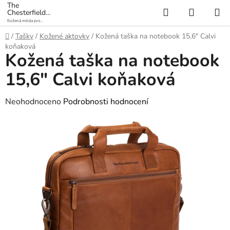
Přejít
The
Hledat
NÁKUP
Chesterfield
na
Brand
Kožená móda pro
KOŠÍK
obsah
každý den
Domů
/
Tašky
/
Kožené aktovky
/
Kožená taška na notebook 15,6" Calvi
koňaková
Kožená taška na notebook
15,6" Calvi koňaková
Průměrné
Neohodnoceno
Podrobnosti hodnocení
hodnocení
produktu
je
0,0
z
5
hvězdiček.