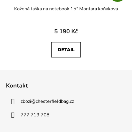
Kožená taška na notebook 15" Montara koňaková
5 190 Kč
DETAIL
Z
á
Kontakt
p
a
zbozi
@
chesterfieldbag.cz
t
í
777 719 708