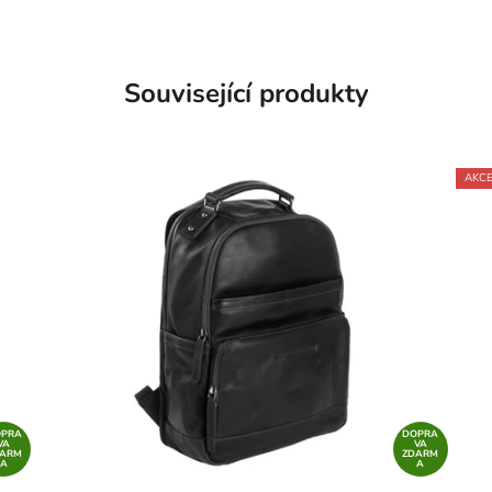
Související produkty
AKC
OPRA
DOPRA
VA
VA
DARM
ZDARM
A
A