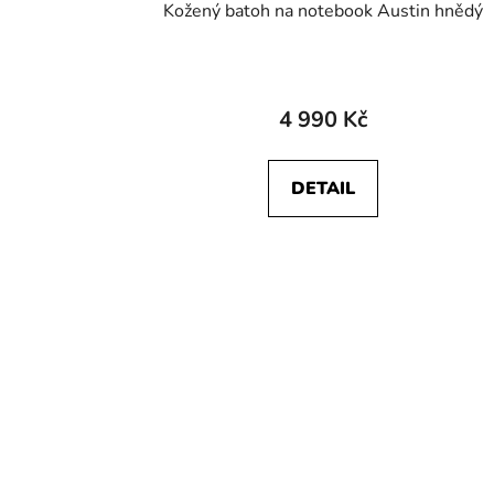
Kožený batoh na notebook Austin hnědý
Průměrné
hodnocení
4 990 Kč
produktu
je
DETAIL
2,9
z
5
hvězdiček.