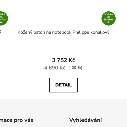
OPRA
DOPRA
VA
VA
DARM
ZDARM
A
A
ý
Kožený batoh na notebook Philippe koňakový
3 752 Kč
4 690 Kč
(–20 %)
DETAIL
mace pro vás
Vyhledávání