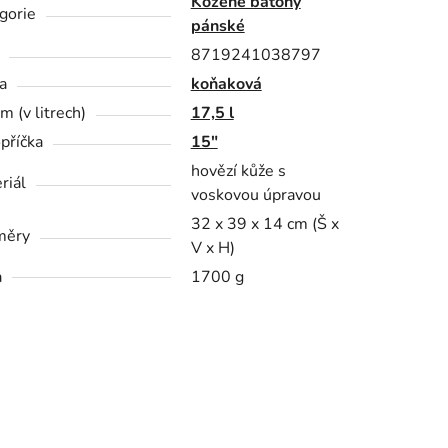
Kožené batohy
gorie
pánské
8719241038797
a
koňaková
m (v litrech)
17,5 l
příčka
15"
hovězí kůže s
riál
voskovou úpravou
32 x 39 x 14 cm (Š x
měry
V x H)
a
1700 g