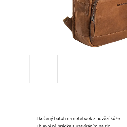
kožený batoh na notebook z hovězí kůže
hlavní přihrádka s uzavíráním na zip