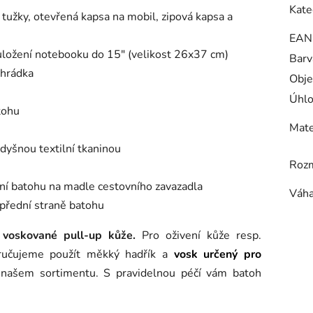
Kate
2 tužky, otevřená kapsa na mobil, zipová kapsa a
EAN
 uložení notebooku do 15" (velikost 26x37 cm)
Barv
ihrádka
Obje
Úhlo
tohu
Mate
yšnou textilní tkaninou
Roz
ění batohu na madle cestovního zavazadla
Váh
 přední straně batohu
 voskované pull-up kůže.
Pro oživení kůže resp.
oručujeme použít měkký hadřík a
vosk určený pro
v našem sortimentu. S pravidelnou péčí vám batoh