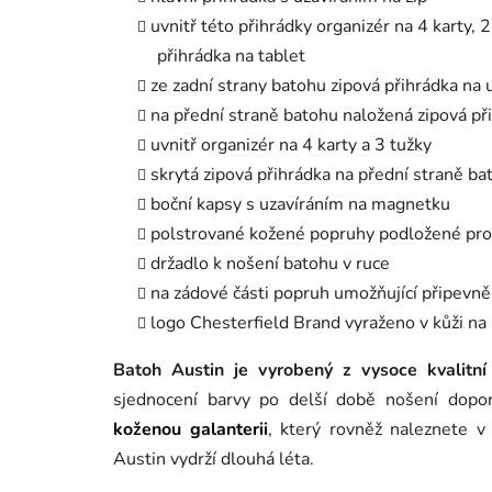
uvnitř této přihrádky organizér na 4 karty, 
přihrádka na tablet
ze zadní strany batohu zipová přihrádka na
na přední straně batohu naložená zipová př
uvnitř organizér na 4 karty a 3 tužky
skrytá zipová přihrádka na přední straně ba
boční kapsy s uzavíráním na magnetku
polstrované kožené popruhy podložené prod
držadlo k nošení batohu v ruce
na zádové části popruh umožňující připevn
logo Chesterfield Brand vyraženo v kůži na
Batoh Austin je vyrobený z vysoce kvalitní
sjednocení barvy po delší době nošení dop
koženou galanterii
, který rovněž naleznete 
Austin vydrží dlouhá léta.