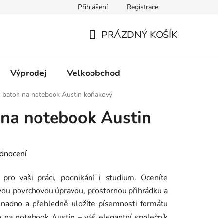
Přihlášení
Registrace
PRÁZDNÝ KOŠÍK
NÁKUPNÍ
KOŠÍK
Výprodej
Velkoobchod
 batoh na notebook Austin koňakový
 na notebook Austin
dnocení
pro vaši práci, podnikání i studium. Oceníte
vou povrchovou úpravou, prostornou přihrádku a
snadno a přehledně uložíte písemnosti formátu
h na notebook Austin – váš elegantní společník