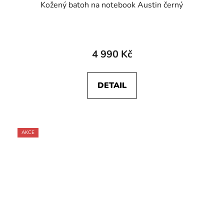
Kožený batoh na notebook Austin černý
Průměrné
hodnocení
4 990 Kč
produktu
je
DETAIL
2,2
z
5
hvězdiček.
AKCE