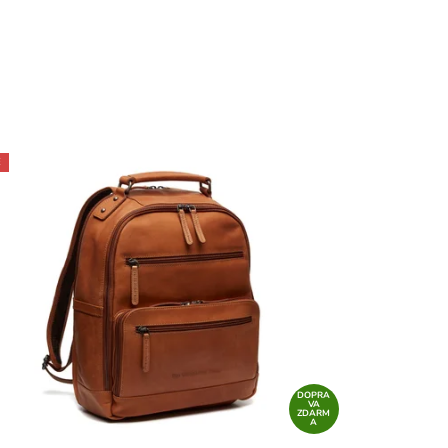
E
DOPRA
VA
ZDARM
A