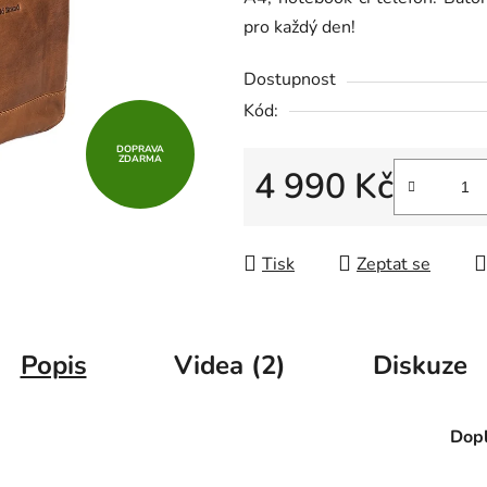
z
pro každý den!
5
hvězdiček.
Dostupnost
Kód:
DOPRAVA
ZDARMA
4 990 Kč
Měrná cena:
Tisk
Zeptat se
Popis
Videa (2)
Diskuze
Dopl