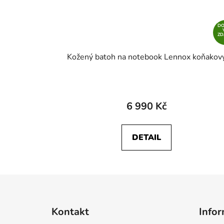
D
Z
Kožený batoh na notebook Lennox koňakov
6 990 Kč
DETAIL
Z
á
Kontakt
Infor
p