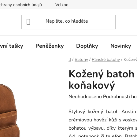
hrany osobních údajů
Velkoobchod
vní tašky
Peněženky
Doplňky
Novinky
Domů
/
Batohy
/
Pánské batohy
/
Kožený
Kožený batoh
koňakový
Průměrné
Neohodnoceno
Podrobnosti ho
hodnocení
Stylový kožený batoh Austin 
produktu
prémiovou hovězí kůži s vosko
je
bohatou výbavu, díky kterým 
0,0
A4, notebook či telefon. Bato