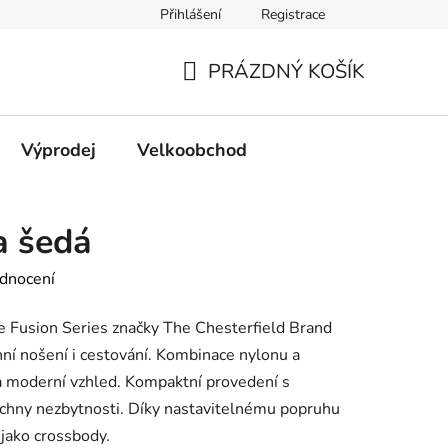
Přihlášení
Registrace
PRÁZDNÝ KOŠÍK
NÁKUPNÍ
KOŠÍK
Výprodej
Velkoobchod
a šedá
dnocení
ce Fusion Series značky The Chesterfield Brand
nní nošení i cestování. Kombinace nylonu a
 a moderní vzhled. Kompaktní provedení s
chny nezbytnosti. Díky nastavitelnému popruhu
 jako crossbody.