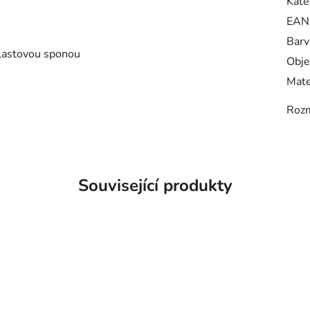
Kate
EAN
Barv
plastovou sponou
Obje
Mate
Roz
Související produkty