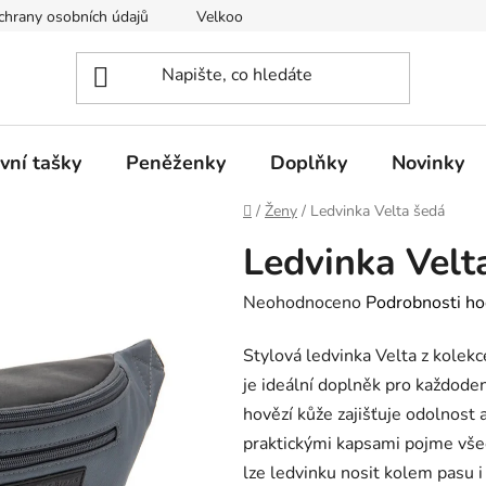
hrany osobních údajů
Velkoobchod
vní tašky
Peněženky
Doplňky
Novinky
Domů
/
Ženy
/
Ledvinka Velta šedá
Ledvinka Velt
Průměrné
Neohodnoceno
Podrobnosti ho
hodnocení
Stylová ledvinka Velta z kolek
produktu
je ideální doplněk pro každode
je
hovězí kůže zajišťuje odolnost
0,0
praktickými kapsami pojme vše
z
lze ledvinku nosit kolem pasu i
5