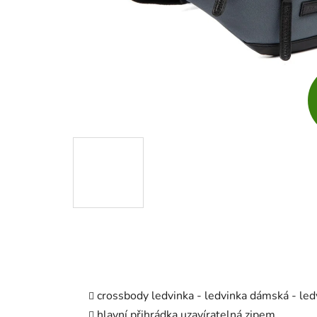
crossbody ledvinka - ledvinka dámská - led
hlavní přihrádka uzavíratelná zipem