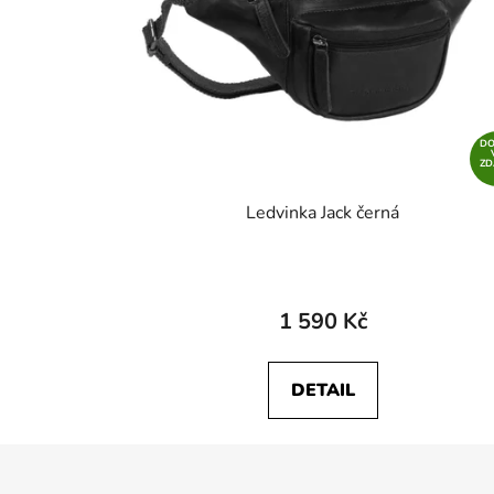
D
Z
Ledvinka Jack černá
1 590 Kč
DETAIL
Z