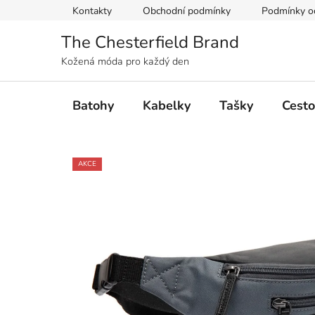
Přejít
Kontakty
Obchodní podmínky
Podmínky oc
na
obsah
The Chesterfield Brand
Kožená móda pro každý den
Batohy
Kabelky
Tašky
Cesto
AKCE