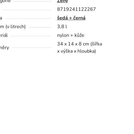
gorie
Ženy
8719241122267
a
šedá + černá
m (v litrech)
3,8 l
riál
nylon + kůže
34 x 14 x 8 cm (šířka
měry
x výška x hloubka)