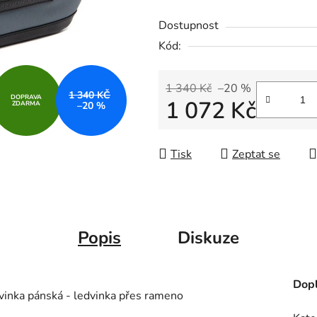
hvězdiček.
Dostupnost
Kód:
1 340 Kč
–20 %
1 340 KČ
DOPRAVA
1 072 Kč
ZDARMA
–20 %
Měrná cena:
Tisk
Zeptat se
Popis
Diskuze
Dopl
vinka pánská - ledvinka přes rameno