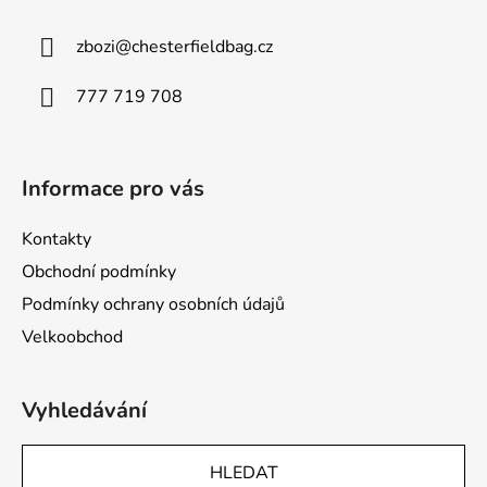
p
a
zbozi
@
chesterfieldbag.cz
t
í
777 719 708
Informace pro vás
Kontakty
Obchodní podmínky
Podmínky ochrany osobních údajů
Velkoobchod
Vyhledávání
HLEDAT