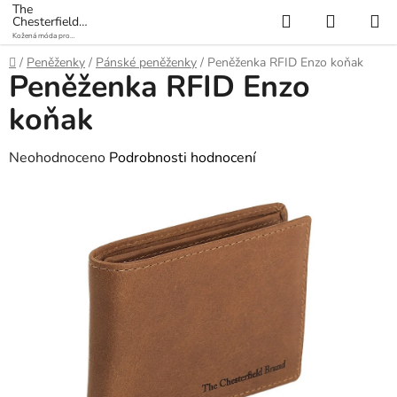
Přejít
The
Hledat
NÁKUP
Chesterfield
na
Brand
Kožená móda pro
KOŠÍK
obsah
každý den
Domů
/
Peněženky
/
Pánské peněženky
/
Peněženka RFID Enzo koňak
Peněženka RFID Enzo
koňak
Průměrné
Neohodnoceno
Podrobnosti hodnocení
hodnocení
produktu
je
0,0
z
5
hvězdiček.