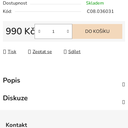
Dostupnost
Skladem
Kód:
C08.036031
990 Kč
DO KOŠÍKU
Měrná cena:
Tisk
Zeptat se
Sdílet
Popis
Diskuze
Z
á
Kontakt