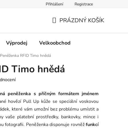
Přihlášení
Registrace
PRÁZDNÝ KOŠÍK
NÁKUPNÍ
KOŠÍK
Výprodej
Velkoobchod
Peněženka RFID Timo hnědá
ID Timo hnědá
dnocení
ená peněženka s příčným formátem jménem
ané hovězí Pull Up kůže se speciální voskovou
ádek, které vám umožní bez problému umístit a
y vaše platební prostředky, bankovky, mince i
nnou fotografii. Peněženka disponuje rovněž
funkcí