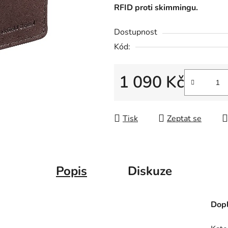
RFID proti skimmingu.
hvězdiček.
Dostupnost
Kód:
1 090 Kč
Měrná cena:
Tisk
Zeptat se
Popis
Diskuze
Dopl