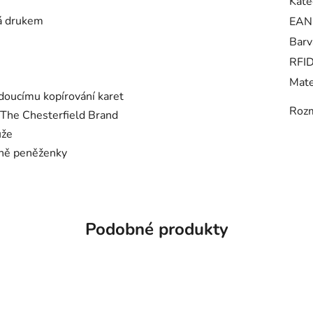
Kate
ná drukem
EAN
Barv
RFI
Mate
doucímu kopírování karet
Roz
 The Chesterfield Brand
ůže
aně peněženky
Podobné produkty