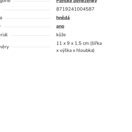
gorie
Pánské peněženky
8719241004587
a
hnědá
D
ano
riál
kůže
11 x 9 x 1,5 cm (šířka
měry
x výška x hloubka)