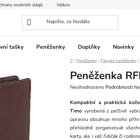
hrany osobních údajů
Velkoobchod
vní tašky
Peněženky
Doplňky
Novinky
Domů
/
Peněženky
/
Pánské peněženky
/
Peněženka RF
Průměrné
Neohodnoceno
Podrobnosti ho
hodnocení
Kompaktní a praktická kož
produktu
Timo
vyrobená z pečlivě vybr
je
úpravou obsahuje mnoho přihr
0,0
přehledně zorganizovat všechn
z
karty, ale i váš řidičák či rodi
5