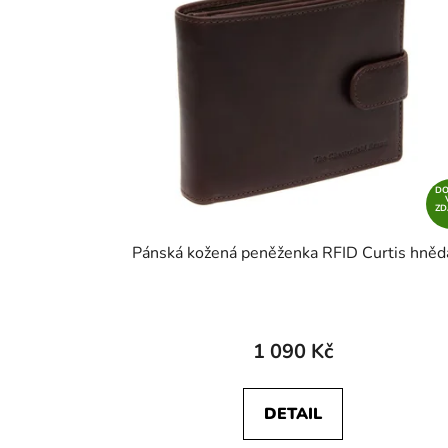
D
Z
Pánská kožená peněženka RFID Curtis hněd
1 090 Kč
DETAIL