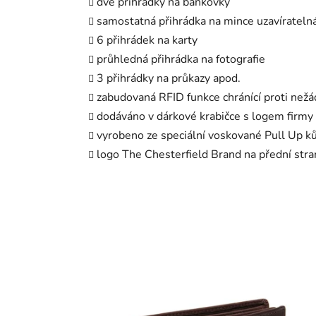
dvě přihrádky na bankovky
samostatná přihrádka na mince uzavíratel
6 přihrádek na karty
průhledná přihrádka na fotografie
3 přihrádky na průkazy apod.
zabudovaná RFID funkce chránící proti nežá
dodáváno v dárkové krabičce s logem firmy
vyrobeno ze speciální voskované Pull Up k
logo The Chesterfield Brand na přední str