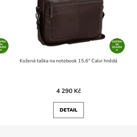
OPRA
DOPRA
VA
VA
DARM
ZDARM
A
A
Kožená taška na notebook 15,6" Calvi hnědá
4 290 Kč
DETAIL