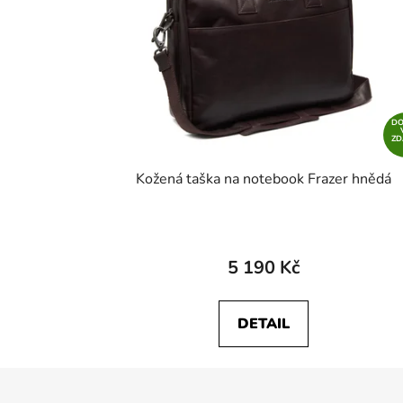
D
Z
Kožená taška na notebook Frazer hnědá
5 190 Kč
DETAIL
Z