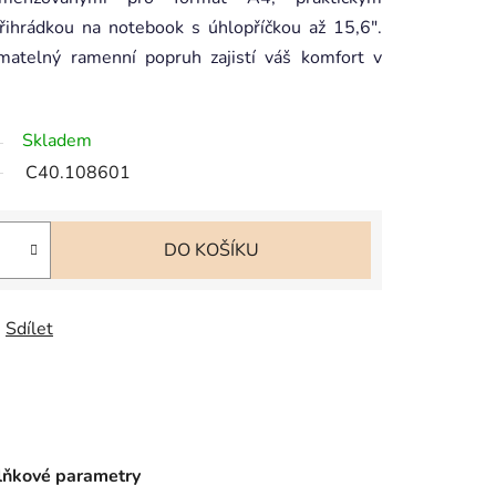
řihrádkou na notebook s úhlopříčkou až 15,6".
matelný ramenní popruh zajistí váš komfort v
Skladem
C40.108601
DO KOŠÍKU
Sdílet
ňkové parametry