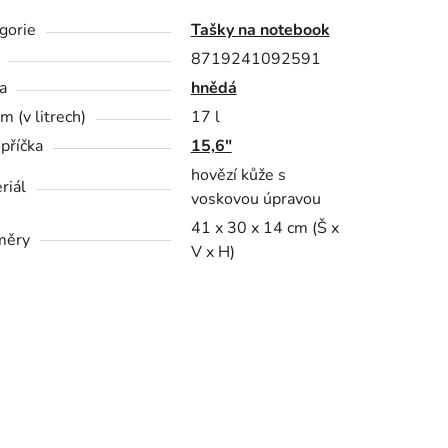
gorie
Tašky na notebook
8719241092591
a
hnědá
m (v litrech)
17 l
příčka
15,6"
hovězí kůže s
riál
voskovou úpravou
41 x 30 x 14 cm (Š x
měry
V x H)