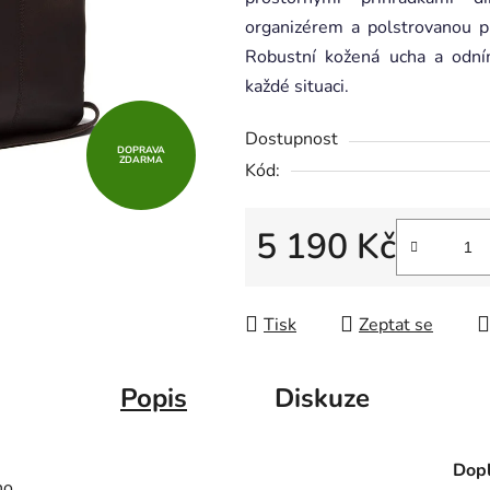
z
organizérem a polstrovanou p
5
Robustní kožená ucha a odní
hvězdiček.
každé situaci.
Dostupnost
DOPRAVA
ZDARMA
Kód:
5 190 Kč
Měrná cena:
Tisk
Zeptat se
Popis
Diskuze
Dopl
no