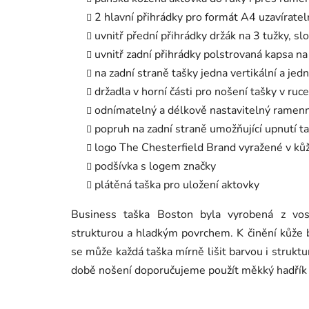
2 hlavní přihrádky pro formát A4 uzavírat
uvnitř přední přihrádky držák na 3 tužky, sl
uvnitř zadní přihrádky polstrovaná kapsa n
na zadní straně tašky jedna vertikální a jed
držadla v horní části pro nošení tašky v ruce
odnímatelný a délkově nastavitelný ramen
popruh na zadní straně umožňující upnutí ta
logo The Chesterfield Brand vyražené v kůž
podšívka s logem značky
plátěná taška pro uložení aktovky
Business taška Boston byla vyrobená z vos
strukturou a hladkým povrchem. K činění kůže by
se může každá taška mírně lišit barvou i strukt
době nošení doporučujeme použít měkký hadřík