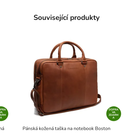
Související produkty
OPRA
DOPRA
VA
VA
DARM
ZDARM
A
A
ná
Pánská kožená taška na notebook Boston