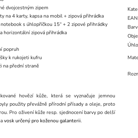
elné dvojcestným zipem
Kate
oty na 4 karty, kapsa na mobil + zipová přihrádka
EAN
a notebook s úhlopříčkou 15“ + 2 zipové přihrádky
Barv
na horizontální zipová přihrádka
Obje
Úhlo
ní popruh
šky k rukojeti kufru
Mate
i na přední straně
Roz
kované hovězí kůže, která se vyznačuje jemnou
ly použity převážně přírodní přísady a oleje, proto
urou.
Pro oživení kůže resp. sjednocení barvy po delší
 a
vosk určený pro koženou galanterii
.