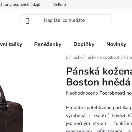
hrany osobních údajů
Velkoobchod
vní tašky
Peněženky
Doplňky
Novinky
Domů
/
Tašky
/
Tašky na notebook
/
Páns
Pánská kožen
Boston hnědá
Průměrné
Neohodnoceno
Podrobnosti ho
hodnocení
Hledáte spolehlivého parťáka 
produktu
vyrobená z kvalitní hovězí 
je
jedinečným stylem i funkčn
0,0
prostornými přihrádkami 