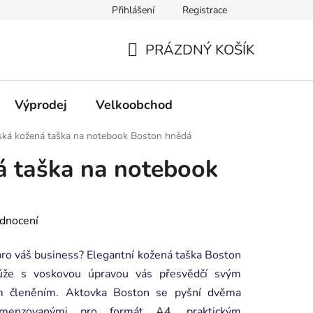
Přihlášení
Registrace
PRÁZDNÝ KOŠÍK
NÁKUPNÍ
KOŠÍK
Výprodej
Velkoobchod
ká kožená taška na notebook Boston hnědá
á taška na notebook
dnocení
pro váš business? Elegantní kožená taška Boston
kůže s voskovou úpravou vás přesvědčí svým
ím členěním. Aktovka Boston se pyšní dvěma
dimenzovanými pro formát A4, praktickým