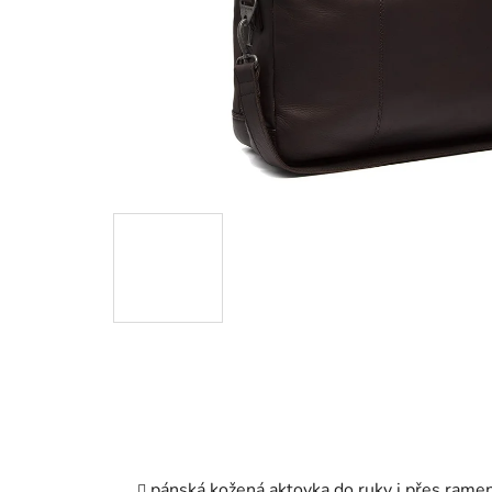
pánská kožená aktovka do ruky i přes rame