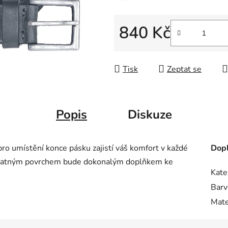
hvězdiček.
840 Kč
Měrná cena:
Tisk
Zeptat se
Popis
Diskuze
pro umístění konce pásku zajistí váš komfort v každé
Dopl
s matným povrchem bude dokonalým doplňkem ke
Kate
Barv
Mate