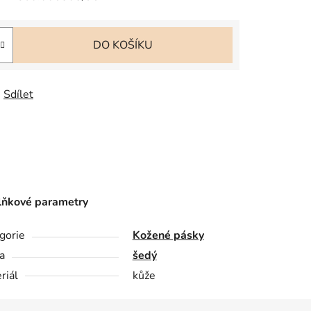
DO KOŠÍKU
Sdílet
ňkové parametry
gorie
Kožené pásky
a
šedý
riál
kůže