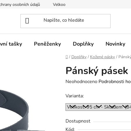
hrany osobních údajů
Velkoobchod
vní tašky
Peněženky
Doplňky
Novinky
Domů
/
Doplňky
/
Kožené pásky
/
Pánský
Pánský pásek
Průměrné
Neohodnoceno
Podrobnosti ho
hodnocení
Varianta:
produktu
je
0,0
z
Dostupnost
5
Kód: