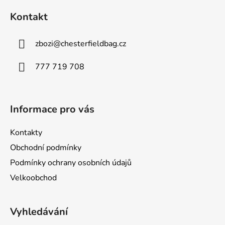
á
Kontakt
p
a
zbozi
@
chesterfieldbag.cz
t
í
777 719 708
Informace pro vás
Kontakty
Obchodní podmínky
Podmínky ochrany osobních údajů
Velkoobchod
Vyhledávání