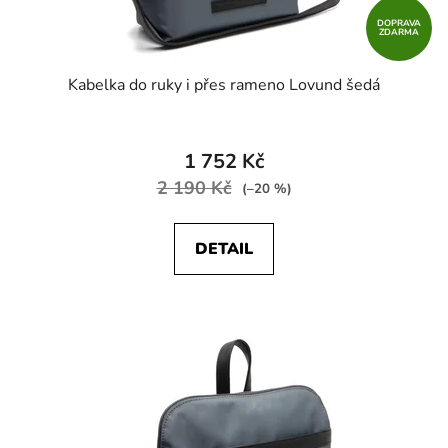
DOPRAVA
ZDARMA
Kabelka do ruky i přes rameno Lovund šedá
1 752 Kč
2 190 Kč
(–20 %)
DETAIL