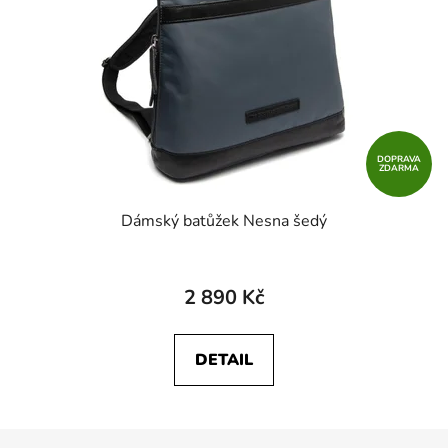
DOPRAVA
ZDARMA
Dámský batůžek Nesna šedý
2 890 Kč
DETAIL
Z