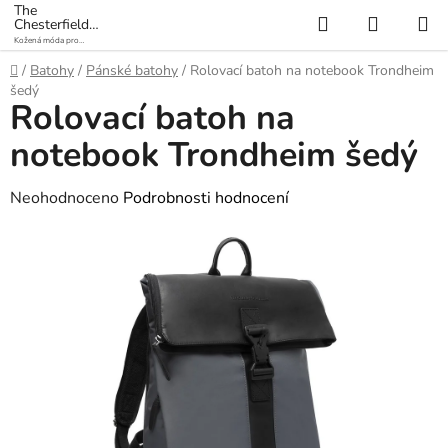
Přejít
The
Hledat
NÁKUP
Chesterfield
na
Brand
Kožená móda pro
KOŠÍK
obsah
každý den
Domů
/
Batohy
/
Pánské batohy
/
Rolovací batoh na notebook Trondheim
šedý
Rolovací batoh na
notebook Trondheim šedý
Průměrné
Neohodnoceno
Podrobnosti hodnocení
hodnocení
produktu
je
0,0
z
5
hvězdiček.