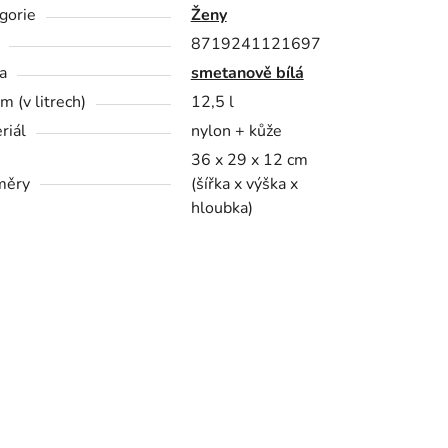
gorie
Ženy
8719241121697
a
smetanově bílá
m (v litrech)
12,5 l
riál
nylon + kůže
36 x 29 x 12 cm
měry
(šířka x výška x
hloubka)