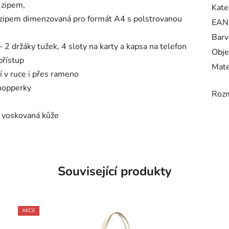
 zipem,
Kate
 zipem dimenzovaná pro formát A4 s polstrovanou
EAN
Barv
 2 držáky tužek, 4 sloty na karty a kapsa na telefon
Obje
přístup
Mate
í v ruce i přes rameno
shopperky
Roz
í voskovaná kůže
Související produkty
AKCE