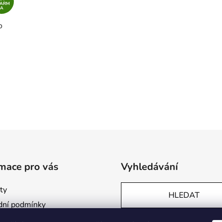
DARM
A
o
mace pro vás
Vyhledávání
ty
HLEDAT
ní podmínky
ky ochrany osobních údajů