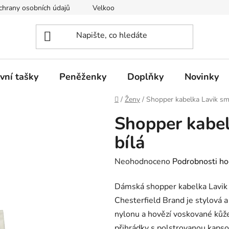
hrany osobních údajů
Velkoobchod
vní tašky
Peněženky
Doplňky
Novinky
Domů
/
Ženy
/
Shopper kabelka Lavik sm
Shopper kabe
bílá
Průměrné
Neohodnoceno
Podrobnosti ho
hodnocení
Dámská shopper kabelka Lavik 
produktu
Chesterfield Brand je stylová a
je
nylonu a hovězí voskované kůže 
0,0
přihrádky s polstrovanou kaps