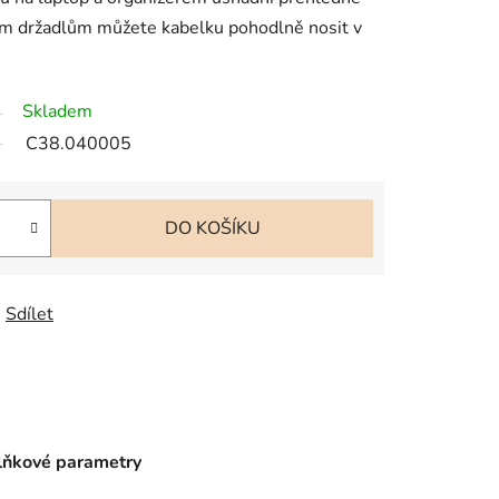
hým držadlům můžete kabelku pohodlně nosit v
Skladem
C38.040005
DO KOŠÍKU
Sdílet
ňkové parametry