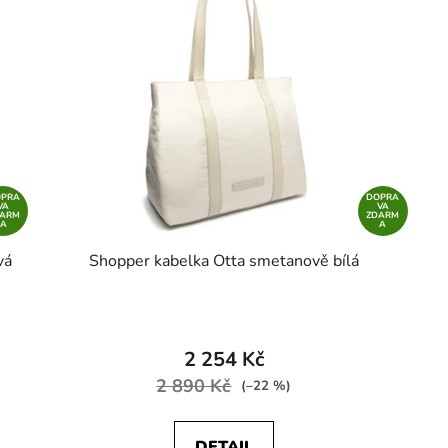
OPRA
DOPRA
VA
VA
DARM
ZDARM
A
A
vá
Shopper kabelka Otta smetanově bílá
2 254 Kč
2 890 Kč
(–22 %)
DETAIL