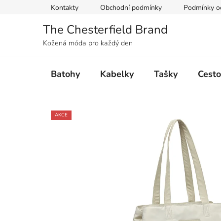
Přejít
Kontakty
Obchodní podmínky
Podmínky oc
na
obsah
The Chesterfield Brand
Kožená móda pro každý den
Batohy
Kabelky
Tašky
Cesto
AKCE