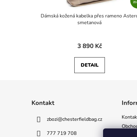
Z
Dámská kožená kabelka přes rameno Aster
smetanová
3 890 Kč
DETAIL
Z
á
Kontakt
Infor
p
a
Kontak
zbozi
@
chesterfieldbag.cz
t
Obchod
í
777 719 708
Podmín