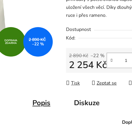
z
uložení všech věcí. Díky dlou
5
ruce i přes rameno.
hvězdiček.
Dostupnost
Kód:
2 890 KČ
DOPRAVA
ZDARMA
–22 %
2 890 Kč
–22 %
2 254 Kč
Měrná cena:
Tisk
Zeptat se
Popis
Diskuze
Dopl