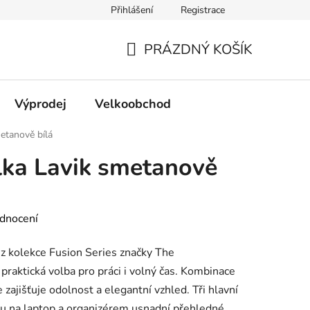
Přihlášení
Registrace
PRÁZDNÝ KOŠÍK
NÁKUPNÍ
KOŠÍK
Výprodej
Velkoobchod
etanově bílá
lka Lavik smetanově
dnocení
z kolekce Fusion Series značky The
 praktická volba pro práci i volný čas. Kombinace
zajišťuje odolnost a elegantní vzhled. Tři hlavní
ou na laptop a organizérem usnadní přehledné