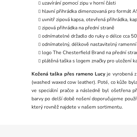
uzavírání pomocí zipu v horní části
hlavní přihrádka dimenzovaná pro formát 
uvnitř zipová kapsa, otevřená přihrádka, kap
zipová přihrádka na přední straně
odnímatelné držadlo do ruky o délce cca 5
odnímatelný, délkově nastavitelný ramenn
logo The Chesterfield Brand na přední str
plátěná taška s logem značky pro uložení k
Kožená taška přes rameno Lucy
je vyrobená 
(washed waxed cow leather). Poté, co kůže byla
ve speciální pračce a následně byl ošetřena p
barvy po delší době nošení doporučujeme použít
který rovněž najdete v našem sortimentu.
Z