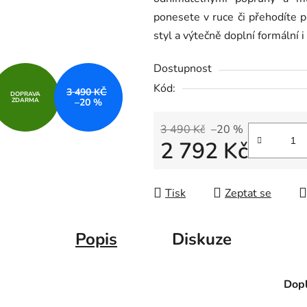
z
ponesete v ruce či přehodíte 
5
styl a výtečně doplní formální i
hvězdiček.
Dostupnost
Kód:
3 490 KČ
DOPRAVA
ZDARMA
–20 %
3 490 Kč
–20 %
2 792 Kč
Měrná cena:
Tisk
Zeptat se
Popis
Diskuze
Dopl