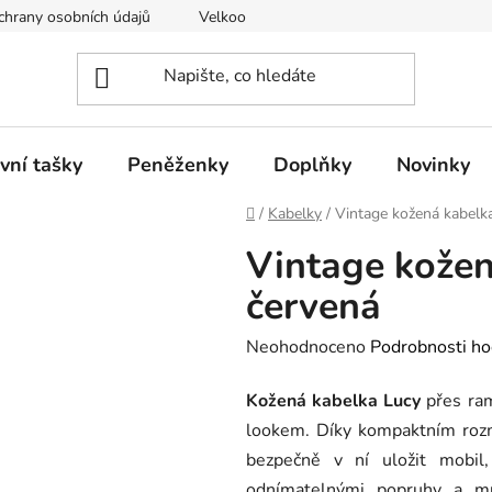
hrany osobních údajů
Velkoobchod
vní tašky
Peněženky
Doplňky
Novinky
Domů
/
Kabelky
/
Vintage kožená kabelk
Vintage kožen
červená
Průměrné
Neohodnoceno
Podrobnosti ho
hodnocení
Kožená kabelka Lucy
přes ram
produktu
lookem. Díky kompaktním roz
je
bezpečně v ní uložit mobil,
0,0
odnímatelnými popruhy a mů