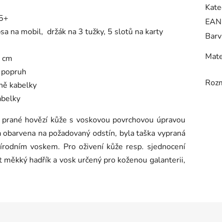
Kate
A5+
EAN
sa na mobil, držák na 3 tužky, 5 slotů na karty
Barv
Mate
0 cm
í popruh
Roz
aně kabelky
abelky
z prané hovězí kůže s voskovou povrchovou úpravou
 obarvena na požadovaný odstín, byla taška vypraná
řírodním voskem. Pro oživení kůže resp. sjednocení
 měkký hadřík a vosk určený pro koženou galanterii,