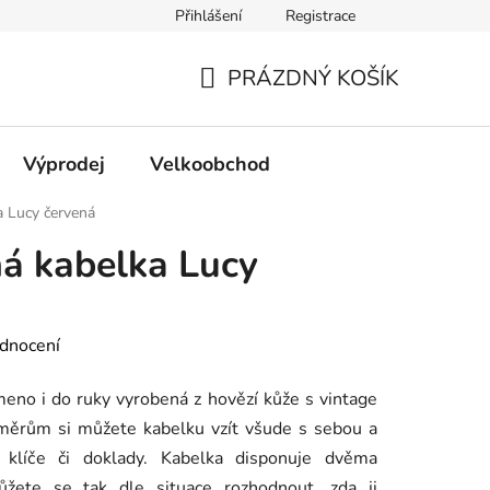
Přihlášení
Registrace
PRÁZDNÝ KOŠÍK
NÁKUPNÍ
KOŠÍK
Výprodej
Velkoobchod
a Lucy červená
á kabelka Lucy
dnocení
eno i do ruky vyrobená z hovězí kůže s vintage
měrům si můžete kabelku vzít všude s sebou a
 klíče či doklady. Kabelka disponuje dvěma
žete se tak dle situace rozhodnout, zda ji