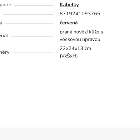
gorie
Kabelky
8719241093765
a
červená
praná hovězí kůže s
riál
voskovou úpravou
22x24x13 cm
měry
(VxŠxH)