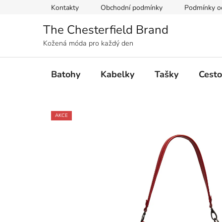
Přejít
Kontakty
Obchodní podmínky
Podmínky oc
na
obsah
The Chesterfield Brand
Kožená móda pro každý den
Batohy
Kabelky
Tašky
Cesto
AKCE