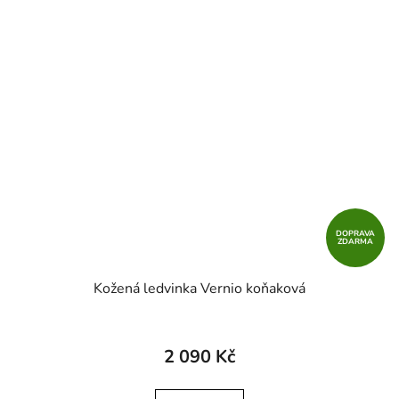
DOPRAVA
ZDARMA
Kožená ledvinka Vernio koňaková
2 090 Kč