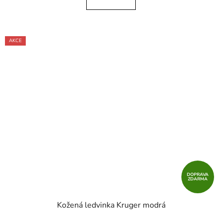
z
5
hvězdiček.
AKCE
DOPRAVA
ZDARMA
Kožená ledvinka Kruger modrá