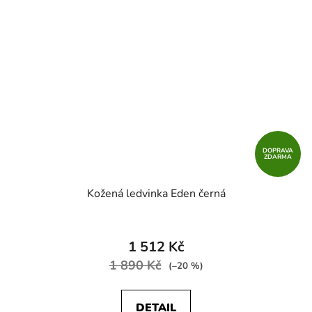
DOPRAVA
ZDARMA
Kožená ledvinka Eden černá
Průměrné
hodnocení
1 512 Kč
produktu
1 890 Kč
(–20 %)
je
3,0
DETAIL