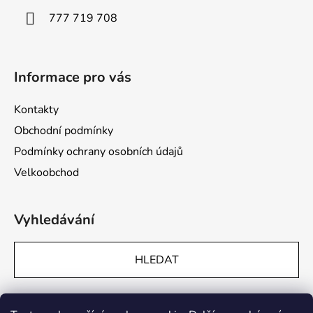
k
í
y
777 719 708
v
ý
p
Informace pro vás
i
s
u
Kontakty
Obchodní podmínky
Podmínky ochrany osobních údajů
Velkoobchod
Vyhledávání
HLEDAT