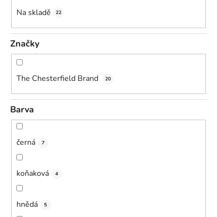
k
Na skladě
22
t
ů
Značky
The Chesterfield Brand
20
Barva
černá
7
koňaková
4
hnědá
5