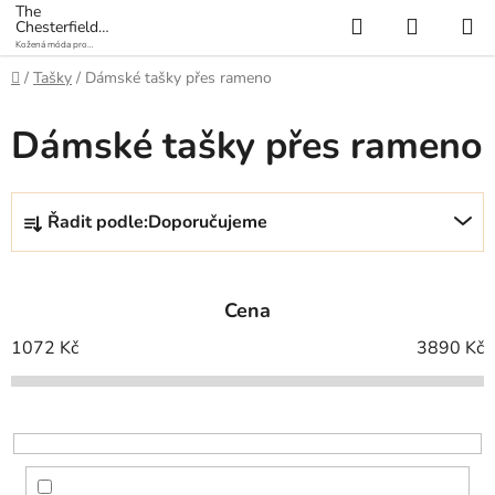
Přejít
The
Hledat
NÁKUP
Chesterfield
na
Brand
Kožená móda pro
KOŠÍK
obsah
každý den
Domů
/
Tašky
/
Dámské tašky přes rameno
Dámské tašky přes rameno
Ř
Řadit podle:
Doporučujeme
a
z
e
Cena
n
í
1072
Kč
3890
Kč
p
r
o
d
u