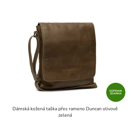
V
ý
p
i
s
p
r
o
d
u
k
t
DOPRAVA
ZDARMA
ů
Dámská kožená taška přes rameno Duncan olivově
zelená