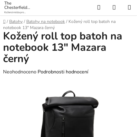
Přejít
The
Hledat
NÁKUP
Chesterfield
na
Brand
Kožená móda pro
KOŠÍK
obsah
každý den
Domů
/
Batohy
/
Batohy na notebook
/
Kožený roll top batoh na
notebook 13" Mazara černý
Kožený roll top batoh na
notebook 13" Mazara
černý
Průměrné
Neohodnoceno
Podrobnosti hodnocení
hodnocení
produktu
je
0,0
z
5
hvězdiček.