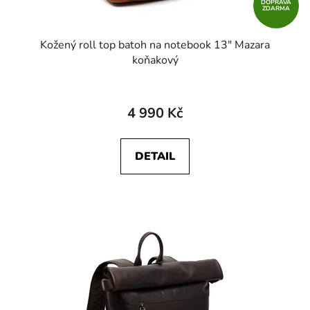
DOPRAVA
ZDARMA
Kožený roll top batoh na notebook 13" Mazara
koňakový
4 990 Kč
DETAIL