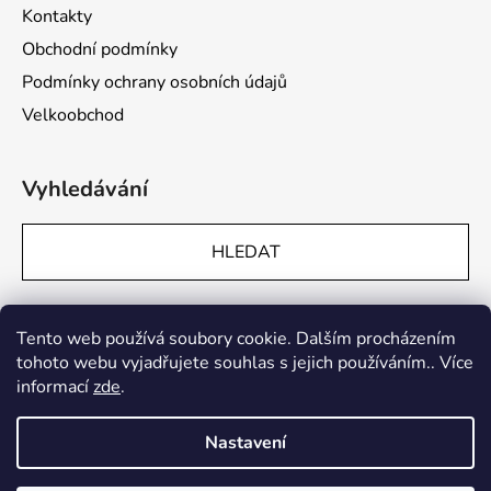
Kontakty
Obchodní podmínky
Podmínky ochrany osobních údajů
Velkoobchod
Vyhledávání
HLEDAT
Přijímáme online platby
Tento web používá soubory cookie. Dalším procházením
tohoto webu vyjadřujete souhlas s jejich používáním.. Více
informací
zde
.
Nastavení