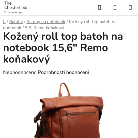
Přejít
The
Hledat
NÁKUP
Chesterfield
na
Brand
Kožená móda pro
KOŠÍK
obsah
každý den
Domů
/
Batohy
/
Batohy na notebook
/
Kožený roll top batoh na
notebook 15,6" Remo koňakový
Kožený roll top batoh na
notebook 15,6" Remo
koňakový
Průměrné
Neohodnoceno
Podrobnosti hodnocení
hodnocení
produktu
je
0,0
z
5
hvězdiček.