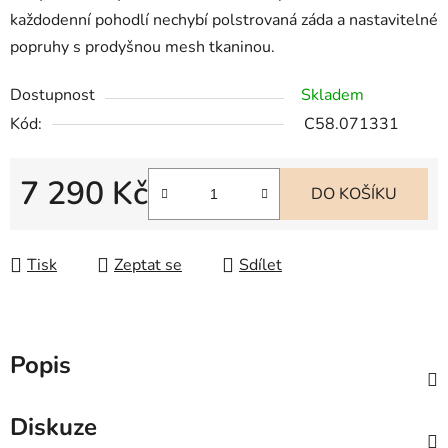
každodenní pohodlí nechybí polstrovaná záda a nastavitelné
popruhy s prodyšnou mesh tkaninou.
Dostupnost
Skladem
Kód:
C58.071331
7 290 Kč
DO KOŠÍKU
Měrná cena:
Tisk
Zeptat se
Sdílet
Popis
Diskuze