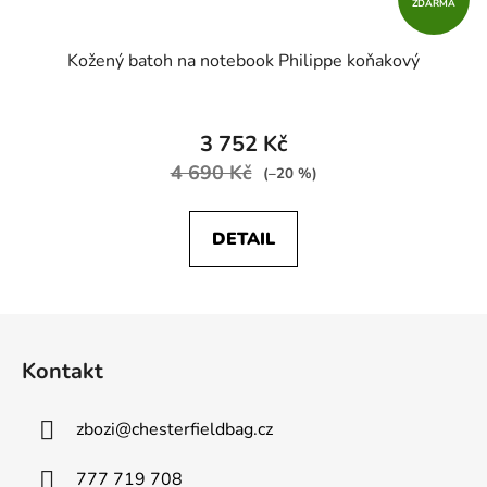
ZDARMA
Kožený batoh na notebook Philippe koňakový
3 752 Kč
4 690 Kč
(–20 %)
DETAIL
Z
á
Kontakt
p
a
zbozi
@
chesterfieldbag.cz
t
í
777 719 708