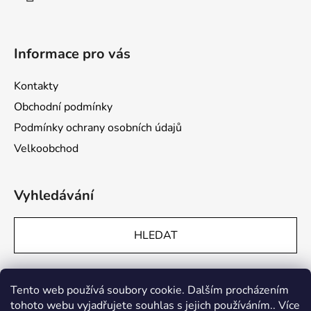
Informace pro vás
Kontakty
Obchodní podmínky
Podmínky ochrany osobních údajů
Velkoobchod
Vyhledávání
HLEDAT
Přijímáme online platby
Tento web používá soubory cookie. Dalším procházením
tohoto webu vyjadřujete souhlas s jejich používáním.. Více