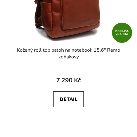
DOPRAVA
ZDARMA
Kožený roll top batoh na notebook 15,6" Remo
koňakový
7 290 Kč
DETAIL