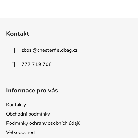
Z
á
Kontakt
p
a
zbozi
@
chesterfieldbag.cz
t
í
777 719 708
Informace pro vás
Kontakty
Obchodní podmínky
Podmínky ochrany osobních údajů
Velkoobchod