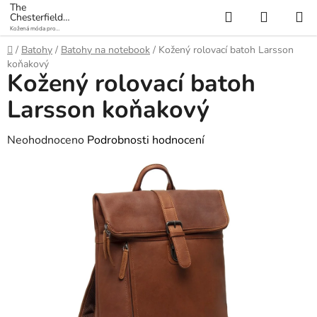
Přejít
The
Hledat
NÁKUP
Chesterfield
na
Brand
Kožená móda pro
KOŠÍK
obsah
každý den
Domů
/
Batohy
/
Batohy na notebook
/
Kožený rolovací batoh Larsson
koňakový
Kožený rolovací batoh
Larsson koňakový
Průměrné
Neohodnoceno
Podrobnosti hodnocení
hodnocení
produktu
je
0,0
z
5
hvězdiček.